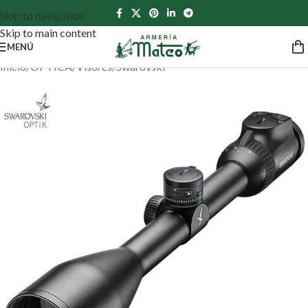
Skip to navigation
Skip to main content
MENÚ
Inicio
/
ÓPTICA
/
Visores
/
Swarovski