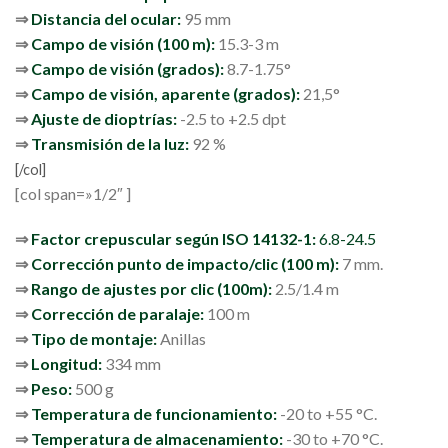
⇒
Distancia del ocular:
95 mm
⇒
Campo de visión (100 m):
15.3-3 m
⇒
Campo de visión (grados):
8.7-1.75°
⇒
Campo de visión, aparente (grados):
21,5°
⇒
Ajuste de dioptrías:
-2.5 to +2.5 dpt
⇒
Transmisión de la luz:
92 %
[/col]
[col span=»1/2″ ]
⇒
Factor crepuscular según ISO 14132-1:
6.8-24.5
⇒
Corrección punto de impacto/clic (100 m):
7 mm.
⇒
Rango de ajustes por clic (100m):
2.5/1.4 m
⇒
Corrección de paralaje:
100 m
⇒
Tipo de montaje:
Anillas
⇒
Longitud:
334 mm
⇒
Peso:
500 g
⇒
Temperatura de funcionamiento:
-20 to +55 °C.
⇒
Temperatura de almacenamiento:
-30 to +70 °C.