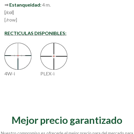
⇒
Estanqueidad:
4 m.
[/col]
[/row]
RECTICULAS DISPONIBLES:
4W-i
PLEX-i
Mejor precio garantizado
Nuestro compromiso es ofrecerle el mejor precio para del mercado para