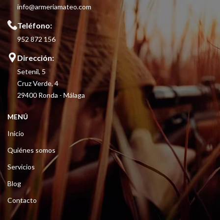
info@armeriamateo.com
Teléfono:
952 872 156
Dirección:
Setenil, 5
Cruz Verde, 4
29400 Ronda - Málaga
MENÚ
Inicio
Quiénes somos
Servicios
Blog
Contacto