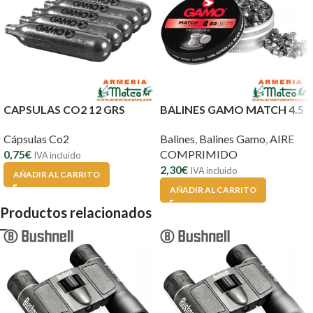
CAPSULAS CO2 12 GRS
BALINES GAMO MATCH 4.5
Cápsulas Co2
Balines
,
Balines Gamo
,
AIRE
0,75
€
COMPRIMIDO
IVA incluido
2,30
€
IVA incluido
AÑADIR AL CARRITO
AÑADIR AL CARRITO
Productos relacionados