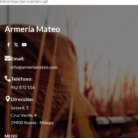
Información comercial
Armería Mateo
Email:
info@armeriamateo.com
Teléfono:
952 872 156
Dirección:
Setenil, 5
Cruz Verde, 4
29400 Ronda - Málaga
MENÚ