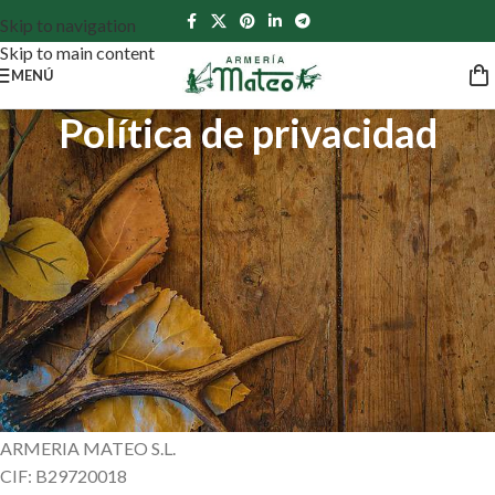
Skip to navigation
Skip to main content
MENÚ
Política de privacidad
La privacidad es de gran importancia para ARMERIA MATEO S.L.
y queremos mantener una actitud abierta y transparente al tratar
sus datos personales.
Por lo tanto, disponemos de una política que establece cómo se
tratan y protegen sus datos personales.
¿Quién es el responsable del tratamiento
de sus datos?
ARMERIA MATEO S.L.
CIF: B29720018