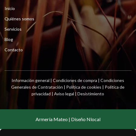
Inicio
Quiénes somos
Servicios
Blog
Contacto
Información general
|
Condiciones de compra
|
Condiciones
Generales de Contratación
|
Política de cookies
|
Política de
privacidad
|
Aviso legal
|
Desistimiento
Armería Mateo | Diseño Nlocal