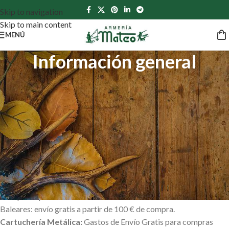
Skip to navigation
Skip to main content
MENÚ
Información general
Información general
PRECIOS
Todos los precios reflejados incluyen IVA.
Precios exclusivos para ventas on-line.
GASTOS DE ENVÍO
Gastos de Envío Gratis
para compras superiores a 75 € (España
peninsular). Pedidos inferiores: 8.50 €. Excepto Cartuchería de
cualquier tipo.
Baleares: envío gratis a partir de 100 € de compra.
Cartuchería Metálica:
Gastos de Envío Gratis para compras