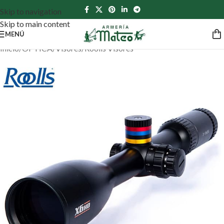
Skip to navigation
Skip to main content
MENÚ
Inicio
/
ÓPTICA
/
Visores
/
Roolls Visores