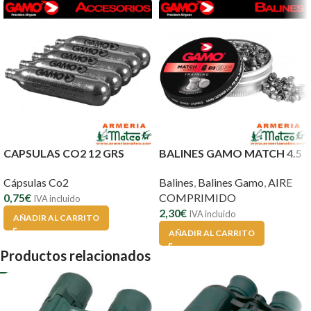
CAPSULAS CO2 12 GRS
BALINES GAMO MATCH 4.5
Cápsulas Co2
Balines
,
Balines Gamo
,
AIRE
0,75
€
COMPRIMIDO
IVA incluido
2,30
€
IVA incluido
AÑADIR AL CARRITO
AÑADIR AL CARRITO
Productos relacionados