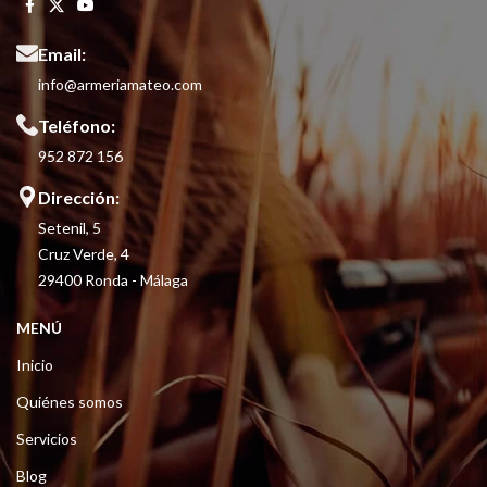
Email:
info@armeriamateo.com
Teléfono:
952 872 156
Dirección:
Setenil, 5
Cruz Verde, 4
29400 Ronda - Málaga
MENÚ
Inicio
Quiénes somos
Servicios
Blog