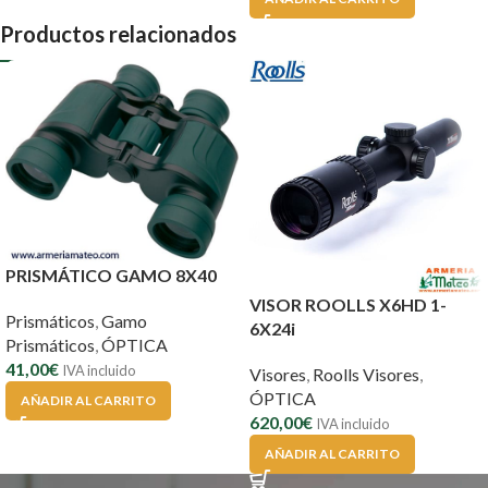
Productos relacionados
PRISMÁTICO GAMO 8X40
VISOR ROOLLS X6HD 1-
Prismáticos
,
Gamo
6X24i
Prismáticos
,
ÓPTICA
41,00
€
IVA incluido
Visores
,
Roolls Visores
,
ÓPTICA
AÑADIR AL CARRITO
620,00
€
IVA incluido
AÑADIR AL CARRITO