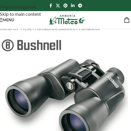
Skip to navigation
Skip to main content
MENÚ
Inicio
/
ÓPTICA
/
Prismáticos
/
Bushnell Prismáticos