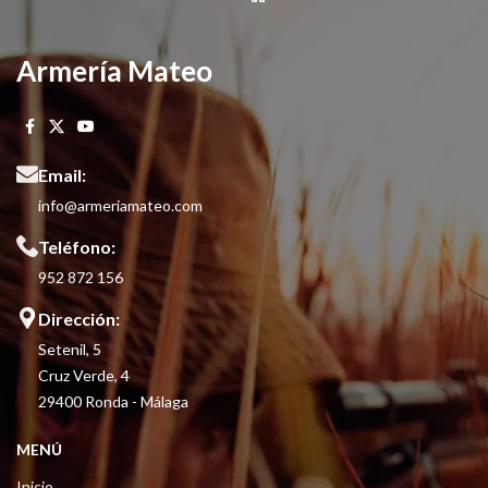
Armería Mateo
Email:
info@armeriamateo.com
Teléfono:
952 872 156
Dirección:
Setenil, 5
Cruz Verde, 4
29400 Ronda - Málaga
MENÚ
Inicio