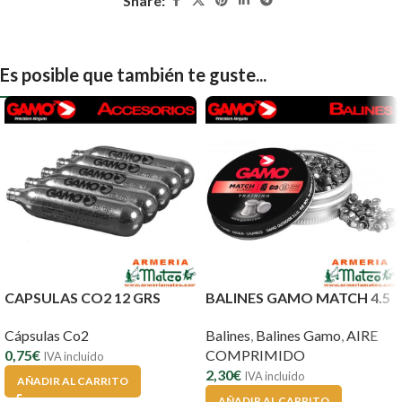
Share:
Es posible que también te guste...
CAPSULAS CO2 12 GRS
BALINES GAMO MATCH 4.5
Cápsulas Co2
Balines
,
Balines Gamo
,
AIRE
0,75
€
COMPRIMIDO
IVA incluido
2,30
€
IVA incluido
AÑADIR AL CARRITO
AÑADIR AL CARRITO