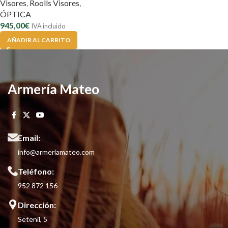
Visores
,
Roolls Visores
,
ÓPTICA
945,00
€
IVA incluido
AÑADIR AL CARRITO
Armería Mateo
Email:
info@armeriamateo.com
Teléfono:
952 872 156
Dirección:
Setenil, 5