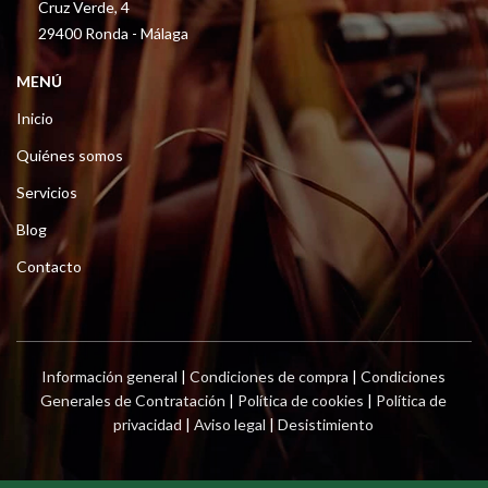
Cruz Verde, 4
29400 Ronda - Málaga
MENÚ
Inicio
Quiénes somos
Servicios
Blog
Contacto
Información general
|
Condiciones de compra
|
Condiciones
Generales de Contratación
|
Política de cookies
|
Política de
privacidad
|
Aviso legal
|
Desistimiento