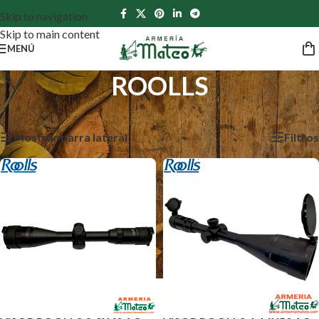
Skip to navigation
Skip to main content
MENÚ
ROOLLS
Inicio
/
ROOLLS
Mostrando los 5 resultados
Mostrar barra lateral
Filtros