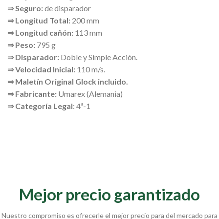
⇒ Seguro:
de disparador
⇒ Longitud Total:
200 mm
⇒ Longitud cañón:
113 mm
⇒ Peso:
795 g
⇒ Disparador:
Doble y Simple Acción.
⇒ Velocidad Inicial:
110 m/s.
⇒ Maletín Original Glock incluido.
⇒ Fabricante:
Umarex (Alemania)
⇒ Categoría Legal
: 4ª-1
Mejor precio garantizado
Nuestro compromiso es ofrecerle el mejor precio para del mercado para