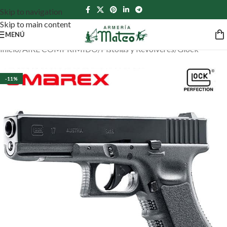
Skip to navigation
Skip to main content
MENÚ
Inicio
/
AIRE COMPRIMIDO
/
Pistolas y Revólveres
/
Glock
-11%