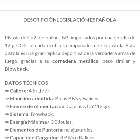
DESCRIPCIÓN
LEGISLACIÓN ESPAÑOLA
Pistola de Co2 de balines BB, impulsados por una botella de
12 g CO2 alojada dentro la empuñadura de la pistola. Esta
pistola es una gran réplica deportiva de la verdadera arma de
fuego, gracias a su
corredera metálica,
peso similar y
Blowback
.
DATOS TÉCNICOS
⇒ Calibre:
4.5 (.177)
⇒ Munición admitida:
Bolas BB’s y Balines.
⇒ Fuente de Alimentación:
Cápsulas Co2 12 grs.
⇒ Sistema:
Blowback.
⇒
Energía Máxima
< 3.0 Joules.
⇒
Elementos de Puntería:
no ajustables
⇒ Capacidad Cargador:
8 BB’s o Balines.