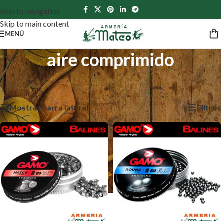
Skip to navigation
Skip to main content
MENÚ
aire comprimido
Inicio
/
Productos etiquetados “aire comprimido”
Mostrando 1–12 de 130 resultados
Mostrar barra lateral
Filtros