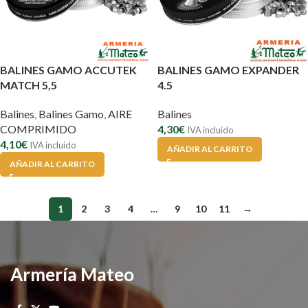
BALINES GAMO ACCUTEK
BALINES GAMO EXPANDER
MATCH 5,5
4.5
Balines
,
Balines Gamo
,
AIRE
Balines
COMPRIMIDO
4,30
€
IVA incluido
4,10
€
IVA incluido
AÑADIR AL CARRITO
AÑADIR AL CARRITO
1
2
3
4
…
9
10
11
→
Armería Mateo