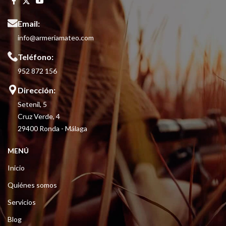
Email:
info@armeriamateo.com
Teléfono:
952 872 156
Dirección:
Setenil, 5
Cruz Verde, 4
29400 Ronda - Málaga
MENÚ
Inicio
Quiénes somos
Servicios
Blog