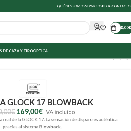
QUIÉNES SOMOS
SERVICIOS
BLOG
CONTACTO
0,00
€
 DE CAZA Y TIRO
ÓPTICA
LA GLOCK 17 BLOWBACK
169,00
€
0,00
€
IVA incluido
a real de la GLOCK 17. La sensación de disparo es auténtica
gracias al sistema
Blowback.