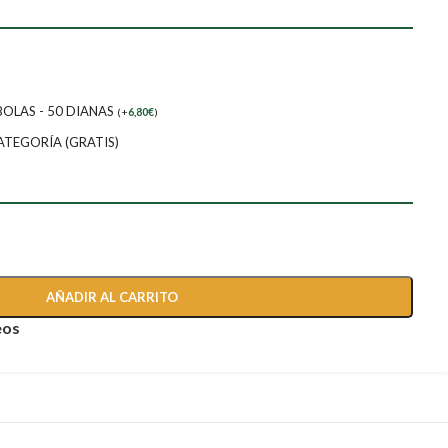
BOLAS - 50 DIANAS
(
+
6,80
€
)
ATEGORÍA (GRATIS)
AÑADIR AL CARRITO
eos