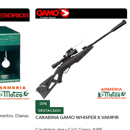
-25%
DESTACADO
mentos
,
Dianas
CARABINA GAMO WHISPER X VAMPIR
Carabinas aire y Co2
,
Gamo
,
AIRE