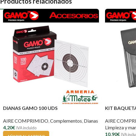
Productos relacionados
DIANAS GAMO 100 UDS
KIT BAQUET
AIRE COMPRIMIDO
,
Complementos
,
Dianas
AIRE COMPR
4,20
€
Limpieza y ma
IVA incluido
10,90
€
IVA incl