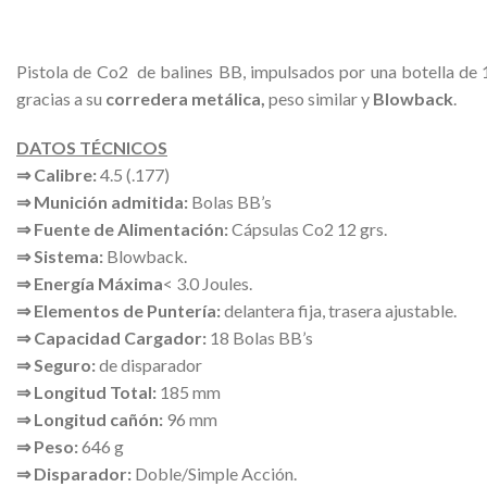
Pistola de Co2 de balines BB, impulsados por una botella de 1
gracias a su
corredera metálica,
peso similar y
Blowback
.
DATOS TÉCNICOS
⇒ Calibre:
4.5 (.177)
⇒ Munición admitida:
Bolas BB’s
⇒ Fuente de Alimentación:
Cápsulas Co2 12 grs.
⇒ Sistema:
Blowback.
⇒
Energía Máxima
< 3.0 Joules.
⇒
Elementos de Puntería:
delantera fija, trasera ajustable.
⇒ Capacidad Cargador:
18 Bolas BB’s
⇒ Seguro:
de disparador
⇒ Longitud Total:
185 mm
⇒ Longitud cañón:
96 mm
⇒ Peso:
646 g
⇒ Disparador:
Doble/Simple Acción.