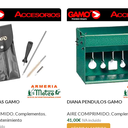
AS GAMO
DIANA PENDULOS GAMO
IMIDO
,
Complementos
,
AIRE COMPRIMIDO
,
Comple
ntenimiento
41,00
€
IVA incluido
uido