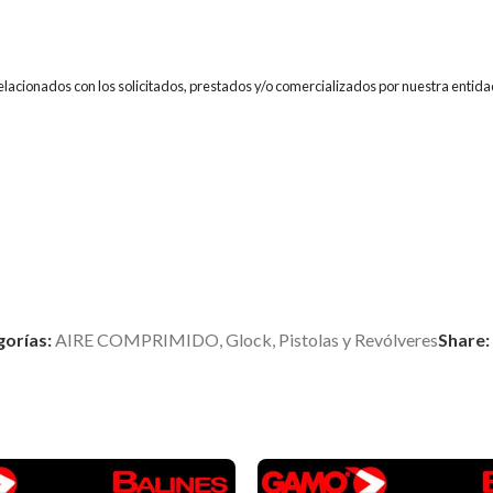
relacionados con los solicitados, prestados y/o comercializados por nuestra entida
gorías:
AIRE COMPRIMIDO
,
Glock
,
Pistolas y Revólveres
Share: