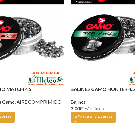
MO MATCH 4.5
BALINES GAMO HUNTER 4.5
es Gamo
,
AIRE COMPRIMIDO
Balines
3,00
€
do
IVA incluido
RRITO
AÑADIR AL CARRITO