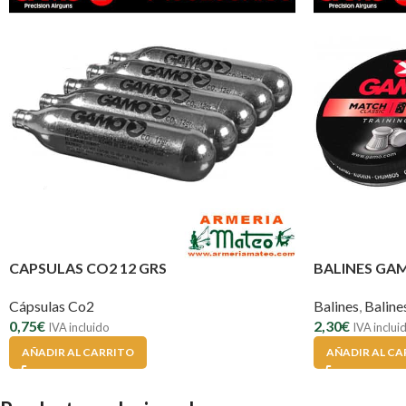
CAPSULAS CO2 12 GRS
BALINES GA
Cápsulas Co2
Balines
,
Balin
0,75
€
2,30
€
IVA incluido
IVA inclui
AÑADIR AL CARRITO
AÑADIR AL CA