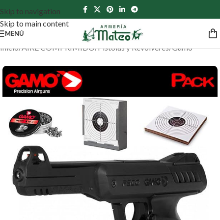
Skip to navigation
Skip to main content
MENÚ
Inicio
/
AIRE COMPRIMIDO
/
Pistolas y Revólveres
/
Gamo