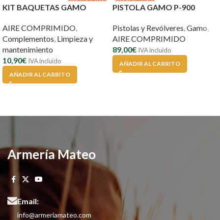
KIT BAQUETAS GAMO
PISTOLA GAMO P-900
AIRE COMPRIMIDO
,
Pistolas y Revólveres
,
Gamo
,
Complementos
,
Limpieza y
AIRE COMPRIMIDO
mantenimiento
89,00
€
IVA incluido
10,90
€
IVA incluido
AÑADIR AL CARRITO
AÑADIR AL CARRITO
Armería Mateo
Email:
info@armeriamateo.com