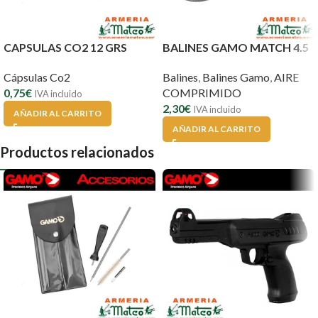
CAPSULAS CO2 12 GRS
BALINES GAMO MATCH 4.5
Cápsulas Co2
Balines
,
Balines Gamo
,
AIRE
0,75
€
COMPRIMIDO
IVA incluido
2,30
€
IVA incluido
AÑADIR AL CARRITO
AÑADIR AL CARRITO
Productos relacionados