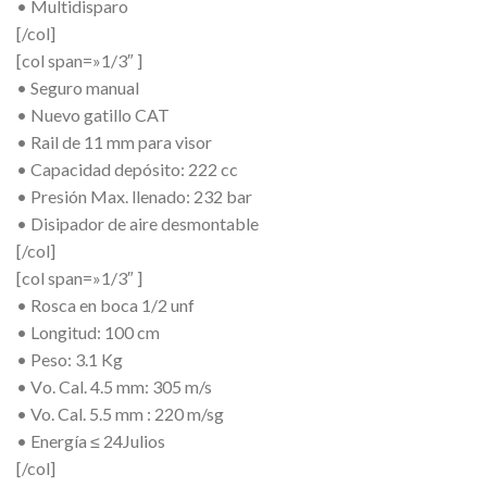
• Multidisparo
[/col]
[col span=»1/3″ ]
• Seguro manual
• Nuevo gatillo CAT
• Rail de 11 mm para visor
• Capacidad depósito: 222 cc
• Presión Max. llenado: 232 bar
• Disipador de aire desmontable
[/col]
[col span=»1/3″ ]
• Rosca en boca 1/2 unf
• Longitud: 100 cm
• Peso: 3.1 Kg
• V‌‍‍‍‏o. Cal. 4.5 mm: 305 m/s
• Vo. Cal. 5.5 mm : 220 m/sg
• Energía ≤ 24Julios
[/col]