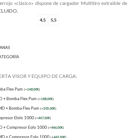
errojo «clásico» dispone de cargador Multitiro extraible de
CLUIDO.
4,5
5,5
IANAS
CATEGORÍA
ERTA VISOR Y EQUIPO DE CARGA:
mba Flex Pum
(
+
148,00
€
)
MD + Bomba Flex Pum
(
+
188,00
€
)
OMD + Bomba Flex Pum
(
+
205,00
€
)
presor Elolo 1000
(
+
407,00
€
)
MD + Compresor Eolo 1000
(
+
446,00
€
)
OMD + Compresor Eolo 1000
(
+
463,00
€
)