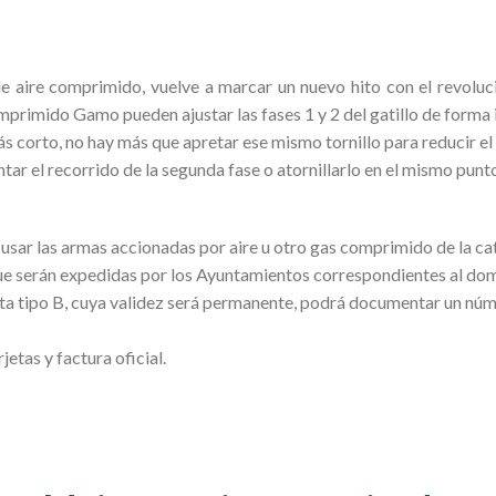
e aire comprimido, vuelve a marcar un nuevo hito con el revolu
omprimido Gamo pueden ajustar las fases 1 y 2 del gatillo de forma i
ás corto, no hay más que apretar ese mismo tornillo para reducir el 
ntar el recorrido de la segunda fase o atornillarlo en el mismo punt
y usar las armas accionadas por aire u otro gas comprimido de la ca
e serán expedidas por los Ayuntamientos correspondientes al domic
rjeta tipo B, cuya validez será permanente, podrá documentar un núm
etas y factura oficial.