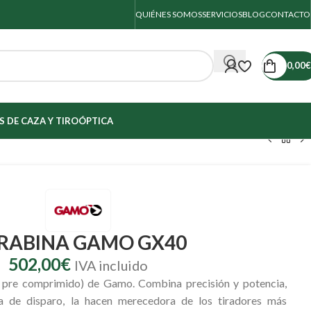
QUIÉNES SOMOS
SERVICIOS
BLOG
CONTACTO
0,00
€
 DE CAZA Y TIRO
ÓPTICA
RABINA GAMO GX40
502,00
€
IVA incluido
 pre comprimido) de Gamo. Combina precisión y potencia,
a de disparo, la hacen merecedora de los tiradores más