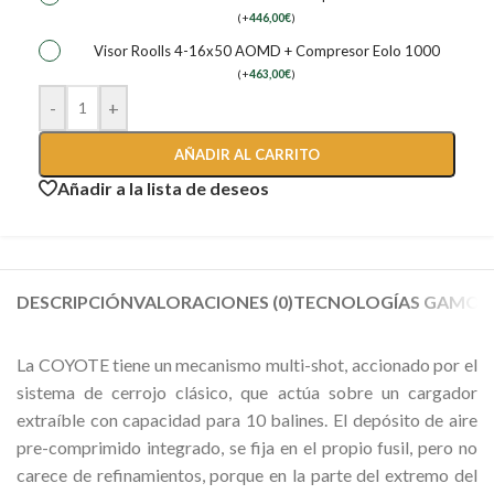
(
+
446,00
€
)
Visor Roolls 4-16x50 AOMD + Compresor Eolo 1000
(
+
463,00
€
)
-
+
AÑADIR AL CARRITO
Añadir a la lista de deseos
DESCRIPCIÓN
VALORACIONES (0)
TECNOLOGÍAS GAMO
La COYOTE tiene un mecanismo multi-shot, accionado por el
sistema de cerrojo clásico, que actúa sobre un cargador
extraíble con capacidad para 10 balines. El depósito de aire
pre-comprimido integrado, se fija en el propio fusil, pero no
carece de refinamientos, porque en la parte del extremo del