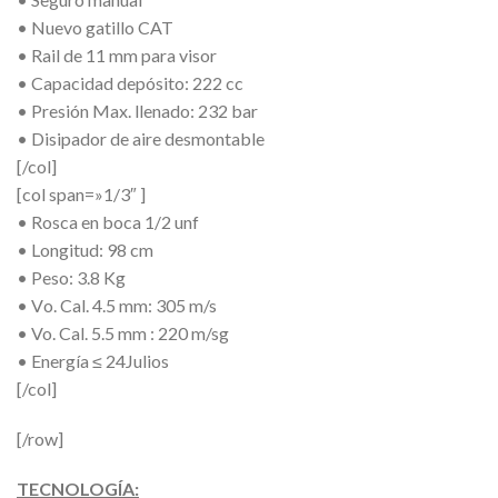
• Nuevo gatillo CAT
• Rail de 11 mm para visor
• Capacidad depósito: 222 cc
• Presión Max. llenado: 232 bar
• Disipador de aire desmontable
[/col]
[col span=»1/3″ ]
• Rosca en boca 1/2 unf
• Longitud: 98 cm
• Peso: 3.8 Kg
• V‌‍‍‍‏o. Cal. 4.5 mm: 305 m/s
• Vo. Cal. 5.5 mm : 220 m/sg
• Energía ≤ 24Julios
[/col]
[/row]
TECNOLOGÍA: