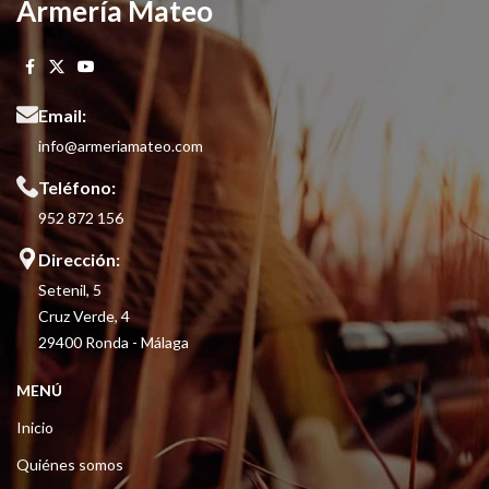
Armería Mateo
Email:
info@armeriamateo.com
Teléfono:
952 872 156
Dirección:
Setenil, 5
Cruz Verde, 4
29400 Ronda - Málaga
MENÚ
Inicio
Quiénes somos