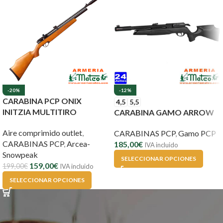
-20%
-12%
CARABINA PCP ONIX
4,5
5,5
INITZIA MULTITIRO
CARABINA GAMO ARROW
Aire comprimido outlet
,
CARABINAS PCP
,
Gamo PCP
CARABINAS PCP
,
Arcea-
185,00
€
IVA incluido
Snowpeak
SELECCIONAR OPCIONES
159,00
€
199,00
€
IVA incluido
SELECCIONAR OPCIONES