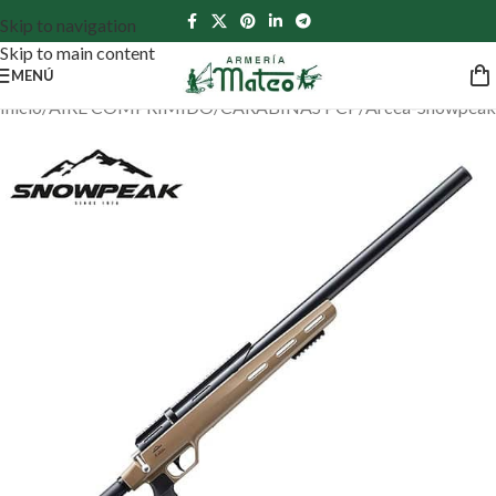
Skip to navigation
Skip to main content
MENÚ
Inicio
/
AIRE COMPRIMIDO
/
CARABINAS PCP
/
Arcea-Snowpeak