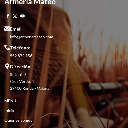
Armería Mateo
Email:
info@armeriamateo.com
Teléfono:
952 872 156
Dirección:
Setenil, 5
Cruz Verde, 4
29400 Ronda - Málaga
MENÚ
Inicio
Quiénes somos