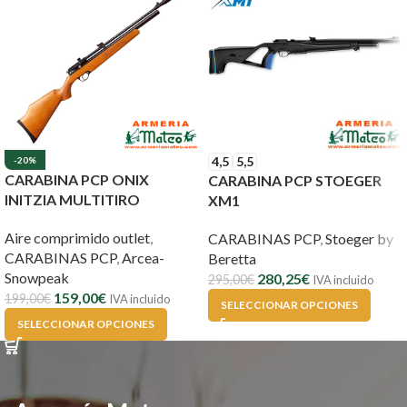
4,5
5,5
-20%
CARABINA PCP ONIX
CARABINA PCP STOEGER
INITZIA MULTITIRO
XM1
Aire comprimido outlet
,
CARABINAS PCP
,
Stoeger by
CARABINAS PCP
,
Arcea-
Beretta
Snowpeak
280,25
€
295,00
€
IVA incluido
159,00
€
199,00
€
IVA incluido
SELECCIONAR OPCIONES
SELECCIONAR OPCIONES