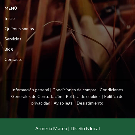
MENÚ
Inicio
Quiénes somos
Servicios
Blog
Contacto
Información general
|
Condiciones de compra
|
Condiciones
Generales de Contratación
|
Política de cookies
|
Política de
privacidad
|
Aviso legal
|
Desistimiento
Armería Mateo | Diseño Nlocal