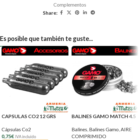
Complementos
Share:
Es posible que también te guste...
CAPSULAS CO2 12 GRS
BALINES GAMO MATCH 4.5
Cápsulas Co2
Balines
,
Balines Gamo
,
AIRE
0,75
€
COMPRIMIDO
IVA incluido