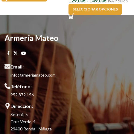
129,00
€
-
149,00
€
IVA incluido
SELECCIONAR OPCIONES
Armería Mateo
Email:
info@armeriamateo.com
Teléfono:
952 872 156
Dirección:
Setenil, 5
Cruz Verde, 4
29400 Ronda - Málaga