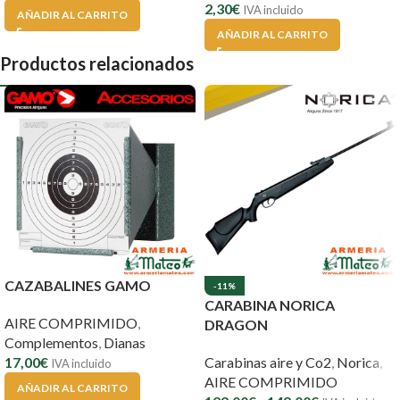
2,30
€
IVA incluido
AÑADIR AL CARRITO
AÑADIR AL CARRITO
Productos relacionados
CAZABALINES GAMO
-11%
CARABINA NORICA
AIRE COMPRIMIDO
,
DRAGON
Complementos
,
Dianas
17,00
€
Carabinas aire y Co2
,
Norica
,
IVA incluido
AIRE COMPRIMIDO
AÑADIR AL CARRITO