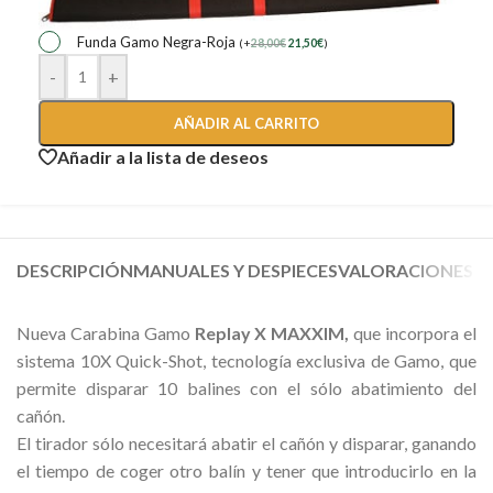
Funda Gamo Negra-Roja
(
+
28,00
€
21,50
€
)
-
+
AÑADIR AL CARRITO
Añadir a la lista de deseos
DESCRIPCIÓN
MANUALES Y DESPIECES
VALORACIONES (0
Nueva Carabina Gamo
Replay X MAXXIM,
que incorpora el
sistema 10X Quick-Shot, tecnología exclusiva de Gamo, que
permite disparar 10 balines con el sólo abatimiento del
cañón.
El tirador sólo necesitará abatir el cañón y disparar, ganando
el tiempo de coger otro balín y tener que introducirlo en la