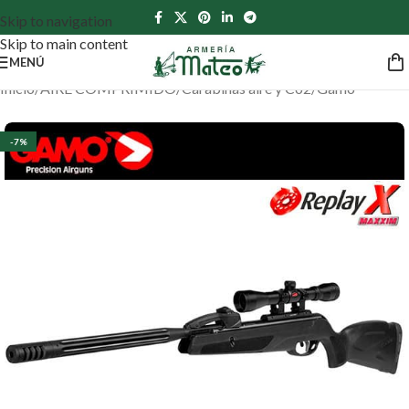
Skip to navigation
Skip to main content
MENÚ
Inicio
/
AIRE COMPRIMIDO
/
Carabinas aire y Co2
/
Gamo
-7%