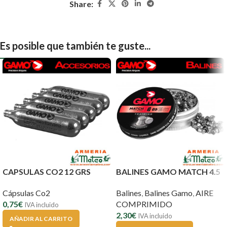
Share:
Es posible que también te guste...
CAPSULAS CO2 12 GRS
BALINES GAMO MATCH 4.5
Cápsulas Co2
Balines
,
Balines Gamo
,
AIRE
0,75
€
COMPRIMIDO
IVA incluido
2,30
€
IVA incluido
AÑADIR AL CARRITO