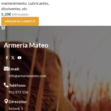
mantenimiento
,
Lubricantes,
disolventes, etc
5,20
€
IVA incluido
AÑADIR AL CARRITO
Armería Mateo
Email:
info@armeriamateo.com
Teléfono:
952 872 156
Dirección:
Setenil, 5