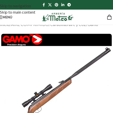
Skip to navigation
Skip to main content
MENÚ
Inicio
/
AIRE COMPRIMIDO
/
Carabinas aire y Co2
/
Gamo