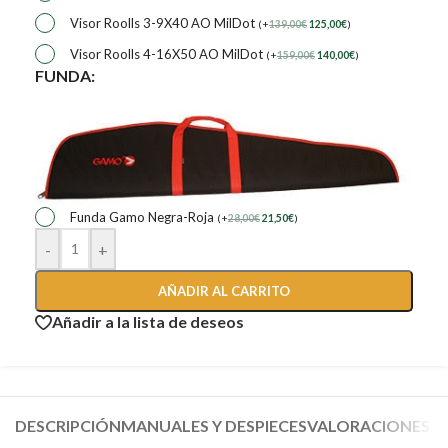
Visor Roolls 3-9X40 AO MilDot
(
+
139,00
€
125,00
€
)
Visor Roolls 4-16X50 AO MilDot
(
+
159,00
€
140,00
€
)
FUNDA:
Funda Gamo Negra-Roja
(
+
28,00
€
21,50
€
)
-
+
AÑADIR AL CARRITO
Añadir a la lista de deseos
DESCRIPCIÓN
MANUALES Y DESPIECES
VALORACIONES (6