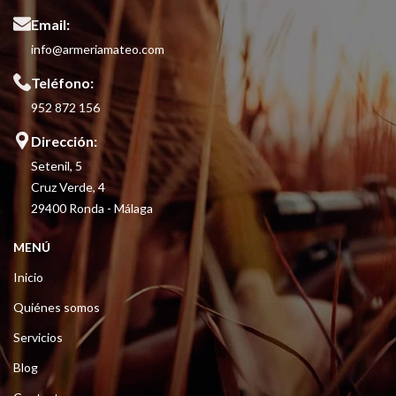
Email:
info@armeriamateo.com
Teléfono:
952 872 156
Dirección:
Setenil, 5
Cruz Verde, 4
29400 Ronda - Málaga
MENÚ
Inicio
Quiénes somos
Servicios
Blog