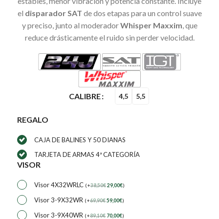
estables, menor vibración y potencia constante. Incluye
el
disparador SAT
de dos etapas para un control suave
y preciso, junto al moderador
Whisper Maxxim
, que
reduce drásticamente el ruido sin perder velocidad.
CALIBRE
4,5
5,5
REGALO
CAJA DE BALINES Y 50 DIANAS
TARJETA DE ARMAS 4ª CATEGORÍA
VISOR
Visor 4X32WRLC
(
+
38,50
€
29,00
€
)
Visor 3-9X32WR
(
+
69,90
€
59,00
€
)
Visor 3-9X40WR
(
+
89,10
€
70,00
€
)