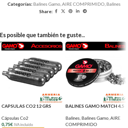
Categorías:
Balines Gamo
,
AIRE COMPRIMIDO
,
Balines
Share:
Es posible que también te guste...
CAPSULAS CO2 12 GRS
BALINES GAMO MATCH 4.5
Cápsulas Co2
Balines
,
Balines Gamo
,
AIRE
0,75
€
COMPRIMIDO
IVA incluido