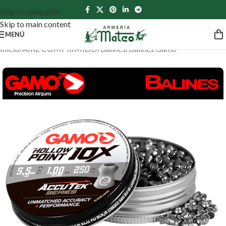
Skip to navigation
Skip to main content
MENÚ
Inicio
/
AIRE COMPRIMIDO
/
Balines
/
Balines Gamo