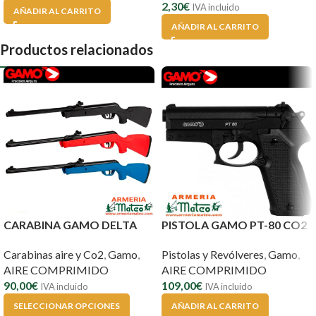
2,30
€
IVA incluido
AÑADIR AL CARRITO
AÑADIR AL CARRITO
Productos relacionados
CARABINA GAMO DELTA
PISTOLA GAMO PT-80 CO2
Carabinas aire y Co2
,
Gamo
,
Pistolas y Revólveres
,
Gamo
,
AIRE COMPRIMIDO
AIRE COMPRIMIDO
90,00
€
109,00
€
IVA incluido
IVA incluido
SELECCIONAR OPCIONES
AÑADIR AL CARRITO