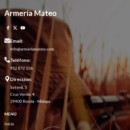
Armería Mateo
Email:
info@armeriamateo.com
Teléfono:
952 872 156
Dirección:
Setenil, 5
Cruz Verde, 4
29400 Ronda - Málaga
MENÚ
Inicio