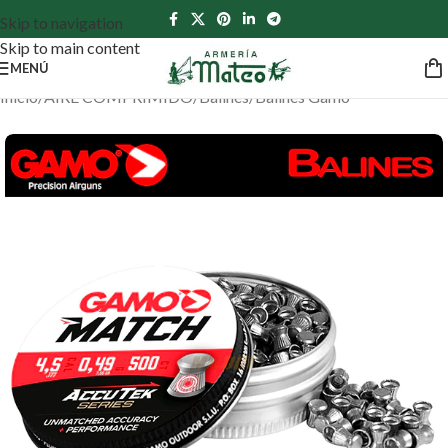
Skip to navigation
Skip to main content
MENÚ
Inicio
/
AIRE COMPRIMIDO
/
Balines
/
Balines Gamo