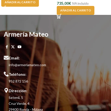
AÑADIR AL CARRITO
735,00
€
IVA incluido
AÑADIR AL CARRITO
Armería Mateo
Email:
info@armeriamateo.com
Teléfono:
952 872 156
Dirección:
Setenil, 5
Cruz Verde, 4
29400 Ronda - Málaga