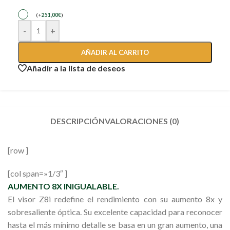
(
+
251,00
€
)
-
+
AÑADIR AL CARRITO
Añadir a la lista de deseos
DESCRIPCIÓN
VALORACIONES (0)
[row ]
[col span=»1/3″ ]
AUMENTO 8X INIGUALABLE.
El visor
Z8i
redefine el rendimiento con su aumento 8x y
sobresaliente óptica. Su excelente capacidad para reconocer
hasta el más mínimo detalle se basa en un gran aumento, una