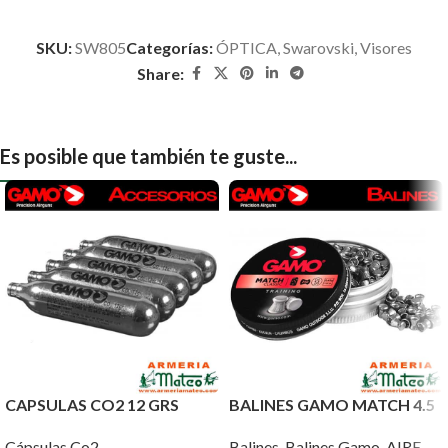
SKU:
SW805
Categorías:
ÓPTICA
,
Swarovski
,
Visores
Share:
Es posible que también te guste...
CAPSULAS CO2 12 GRS
BALINES GAMO MATCH 4.5
Cápsulas Co2
Balines
,
Balines Gamo
,
AIRE