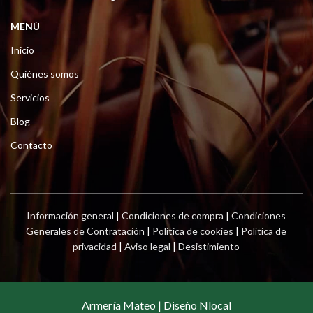
MENÚ
Inicio
Quiénes somos
Servicios
Blog
Contacto
Información general
|
Condiciones de compra
|
Condiciones
Generales de Contratación
|
Política de cookies
|
Política de
privacidad
|
Aviso legal
|
Desistimiento
Armería Mateo | Diseño Nlocal