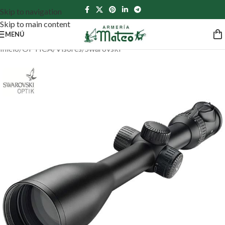
Skip to navigation
Skip to main content
MENÚ
Inicio
/
ÓPTICA
/
Visores
/
Swarovski