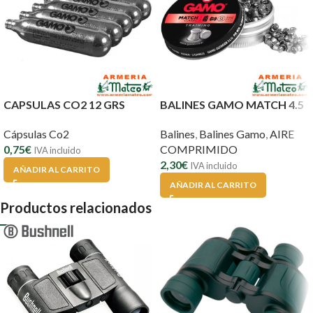
CAPSULAS CO2 12 GRS
BALINES GAMO MATCH 4.5
Cápsulas Co2
Balines
,
Balines Gamo
,
AIRE
0,75
€
COMPRIMIDO
IVA incluido
2,30
€
IVA incluido
AÑADIR AL CARRITO
AÑADIR AL CARRITO
Productos relacionados