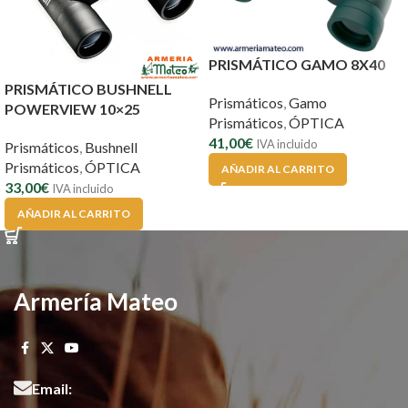
PRISMÁTICO GAMO 8X40
PRISMÁTICO BUSHNELL
Prismáticos
,
Gamo
POWERVIEW 10×25
Prismáticos
,
ÓPTICA
41,00
€
IVA incluido
Prismáticos
,
Bushnell
Prismáticos
,
ÓPTICA
AÑADIR AL CARRITO
33,00
€
IVA incluido
AÑADIR AL CARRITO
Armería Mateo
Email: