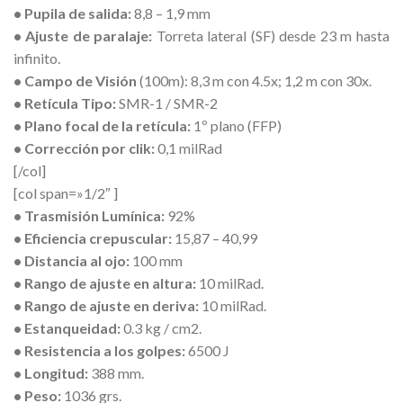
• Pupila de salida:
8,8 – 1,9 mm
• Ajuste de paralaje:
Torreta lateral (SF) desde 23 m hasta
infinito.
• Campo de Visión
(100m): 8,3 m con 4.5x; 1,2 m con 30x.
• Retícula Tipo:
SMR-1 / SMR-2
• Plano focal de la retícula:
1º plano (FFP)
• Corrección por clik:
0,1 milRad
[/col]
[col span=»1/2″ ]
• Trasmisión Lumínica:
92%
• Eficiencia crepuscular:
15,87 – 40,99
• Distancia al ojo:
100 mm
• Rango de ajuste en altura:
10 milRad.
• Rango de ajuste en deriva:
10 milRad.
• Estanqueidad:
0.3 kg / cm2.
• Resistencia a los golpes:
6500 J
• Longitud:
388 mm.
• Peso:
1036 grs.