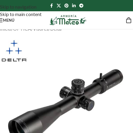
Skip to navigation
Skip to main content
MENÚ
Inicio
/
ÓPTICA
/
Visores
/
Delta