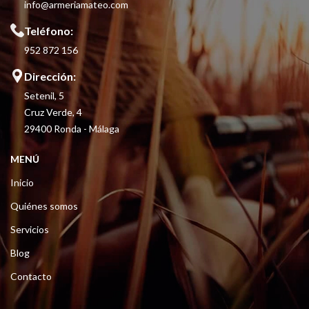
info@armeriamateo.com
Teléfono:
952 872 156
Dirección:
Setenil, 5
Cruz Verde, 4
29400 Ronda - Málaga
MENÚ
Inicio
Quiénes somos
Servicios
Blog
Contacto