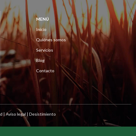
MENÚ
Inicio
Quiénes somos
Servicios
Blog
Contacto
ad
|
Aviso legal
|
Desistimiento