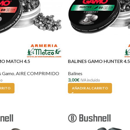
MO MATCH 4.5
BALINES GAMO HUNTER 4.5
es Gamo
,
AIRE COMPRIMIDO
Balines
3,00
€
do
IVA incluido
RRITO
AÑADIR AL CARRITO