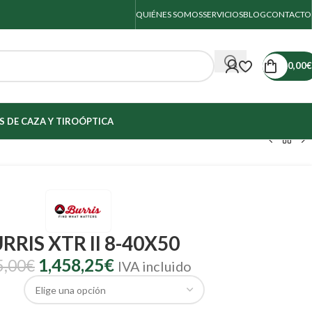
QUIÉNES SOMOS
SERVICIOS
BLOG
CONTACTO
0,00
€
 DE CAZA Y TIRO
ÓPTICA
RRIS XTR II 8-40X50
1,458,25
€
5,00
€
IVA incluido