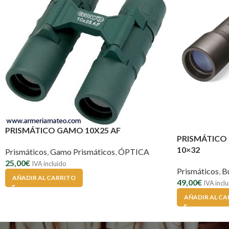
PRISMÁTICO GAMO 10X25 AF
PRISMÁTICO
10×32
Prismáticos
,
Gamo Prismáticos
,
ÓPTICA
25,00
€
IVA incluido
Prismáticos
,
B
AÑADIR AL CARRITO
49,00
€
IVA incl
AÑADIR AL CA