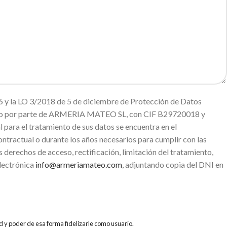
 y la LO 3/2018 de 5 de diciembre de Protección de Datos
miento por parte de ARMERIA MATEO SL, con CIF B29720018 y
ara el tratamiento de sus datos se encuentra en el
ntractual o durante los años necesarios para cumplir con las
s derechos de acceso, rectificación, limitación del tratamiento,
electrónica
info@armeriamateo.com
, adjuntando copia del DNI en
d y poder de esa forma fidelizarle como usuario.