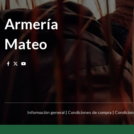
Armería
Mateo
Información general
|
Condiciones de compra
|
Condicion