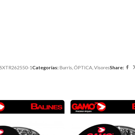
SXTR262550-1
Categorías:
Burris
,
ÓPTICA
,
Visores
Share: