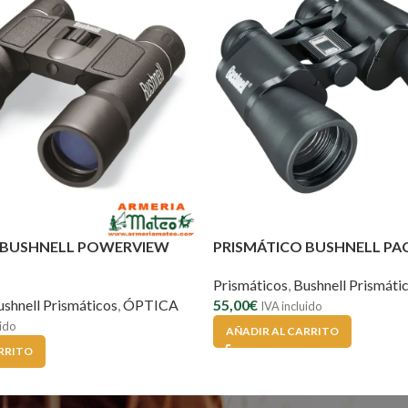
 BUSHNELL POWERVIEW
PRISMÁTICO BUSHNELL PAC
Prismáticos
,
Bushnell Prismáti
ushnell Prismáticos
,
ÓPTICA
55,00
€
IVA incluido
uido
AÑADIR AL CARRITO
RRITO