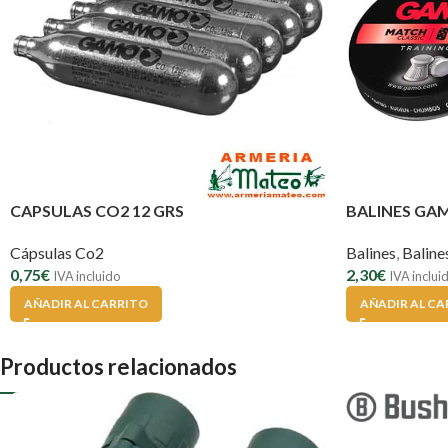
CAPSULAS CO2 12 GRS
BALINES GA
Cápsulas Co2
Balines
,
Balin
0,75
€
2,30
€
IVA incluido
IVA inclui
AÑADIR AL CARRITO
AÑADIR AL CA
Productos relacionados