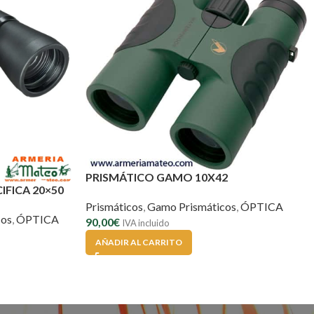
PRISMÁTICO GAMO 10X42
IFICA 20×50
Prismáticos
,
Gamo Prismáticos
,
ÓPTICA
cos
,
ÓPTICA
90,00
€
IVA incluido
AÑADIR AL CARRITO