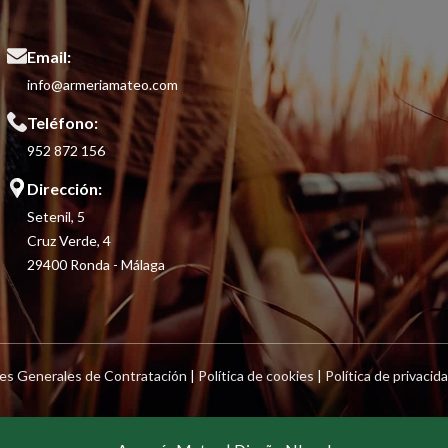
Email:
info@armeriamateo.com
Teléfono:
952 872 156
Dirección:
Setenil, 5
Cruz Verde, 4
29400 Ronda - Málaga
es Generales de Contratación
|
Política de cookies
|
Política de privacid