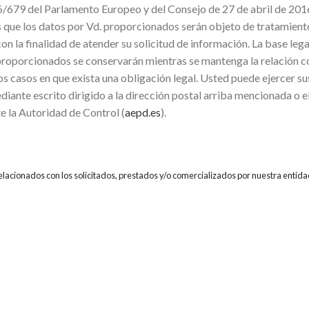
679 del Parlamento Europeo y del Consejo de 27 de abril de 2016
mos que los datos por Vd. proporcionados serán objeto de trata
inalidad de atender su solicitud de información. La base legal p
proporcionados se conservarán mientras se mantenga la relación co
os casos en que exista una obligación legal. Usted puede ejercer su
diante escrito dirigido a la dirección postal arriba mencionada o 
e la Autoridad de Control (
aepd.es
).
relacionados con los solicitados, prestados y/o comercializados por nuestra entida