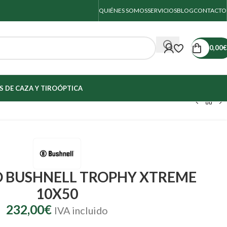
QUIÉNES SOMOS
SERVICIOS
BLOG
CONTACTO
0,00
€
 DE CAZA Y TIRO
ÓPTICA
O BUSHNELL TROPHY XTREME
10X50
232,00
€
IVA incluido