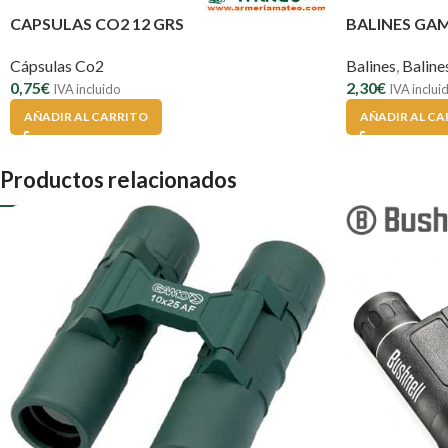
CAPSULAS CO2 12 GRS
BALINES GA
Cápsulas Co2
Balines
,
Balin
0,75
€
2,30
€
IVA incluido
IVA inclui
AÑADIR AL CARRITO
AÑADIR AL CA
Productos relacionados