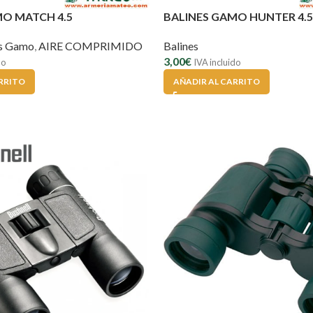
MO MATCH 4.5
BALINES GAMO HUNTER 4.5
es Gamo
,
AIRE COMPRIMIDO
Balines
3,00
€
do
IVA incluido
RRITO
AÑADIR AL CARRITO