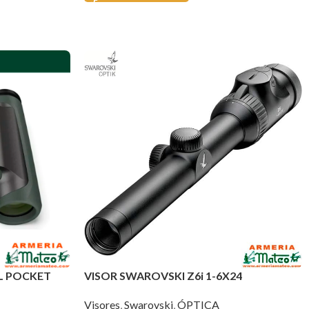
L POCKET
VISOR SWAROVSKI Z6i 1-6X24
Visores
,
Swarovski
,
ÓPTICA