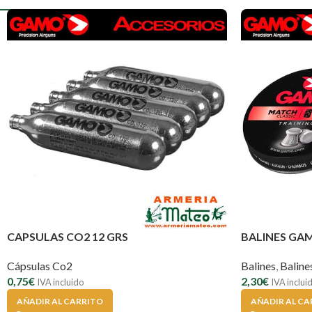
CAPSULAS CO2 12 GRS
BALINES GA
Cápsulas Co2
Balines
,
Balin
0,75
€
2,30
€
IVA incluido
IVA inclui
AÑADIR AL CARRITO
AÑADIR AL CA