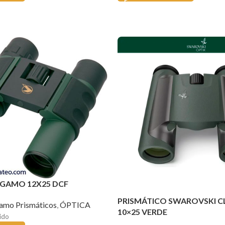
 GAMO 12X25 DCF
PRISMÁTICO SWAROVSKI C
amo Prismáticos
,
ÓPTICA
10×25 VERDE
uido