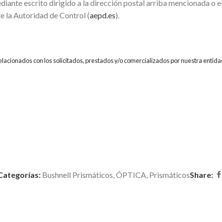
diante escrito dirigido a la dirección postal arriba mencionada o 
e la Autoridad de Control (
aepd.es
).
relacionados con los solicitados, prestados y/o comercializados por nuestra entida
Categorías:
Bushnell Prismáticos
,
ÓPTICA
,
Prismáticos
Share: