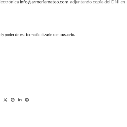
electrónica
info@armeriamateo.com
, adjuntando copia del DNI en
d y poder de esa forma fidelizarle como usuario.