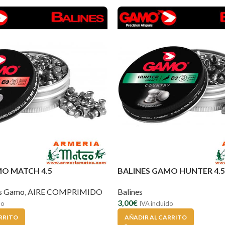
MO MATCH 4.5
BALINES GAMO HUNTER 4.5
es Gamo
,
AIRE COMPRIMIDO
Balines
3,00
€
do
IVA incluido
RRITO
AÑADIR AL CARRITO