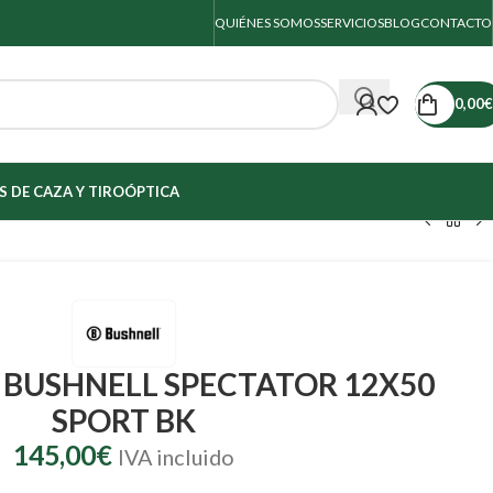
QUIÉNES SOMOS
SERVICIOS
BLOG
CONTACTO
0,00
€
 DE CAZA Y TIRO
ÓPTICA
 BUSHNELL SPECTATOR 12X50
SPORT BK
145,00
€
IVA incluido