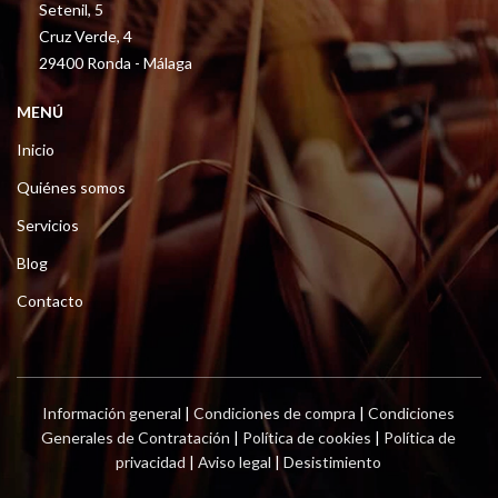
Setenil, 5
Cruz Verde, 4
29400 Ronda - Málaga
MENÚ
Inicio
Quiénes somos
Servicios
Blog
Contacto
Información general
|
Condiciones de compra
|
Condiciones
Generales de Contratación
|
Política de cookies
|
Política de
privacidad
|
Aviso legal
|
Desistimiento