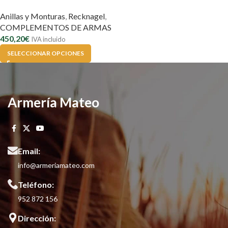
CARRIL
Anillas y Monturas
,
Recknagel
,
COMPLEMENTOS DE ARMAS
450,20
€
IVA incluido
SELECCIONAR OPCIONES
Armería Mateo
Email:
info@armeriamateo.com
Teléfono:
952 872 156
Dirección: