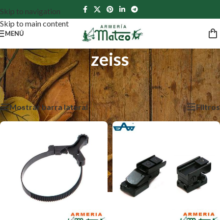
Skip to navigation
Skip to main content
MENÚ
zeiss
Inicio
/
Productos etiquetados “zeiss”
Mostrando los 5 resultados
Mostrar barra lateral
Filtros