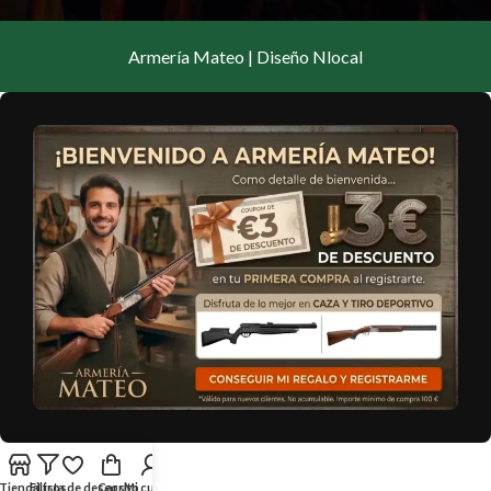
Armería Mateo | Diseño Nlocal
Tienda
Filtros
Lista de deseos
Carrito
Mi cuenta