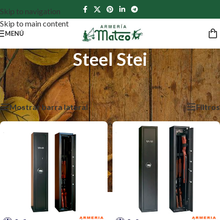
Skip to navigation
Skip to main content
MENÚ
Steel Stei
Inicio
/
Productos etiquetados “Steel Stei”
Mostrando los 5 resultados
Mostrar barra lateral
Filtros