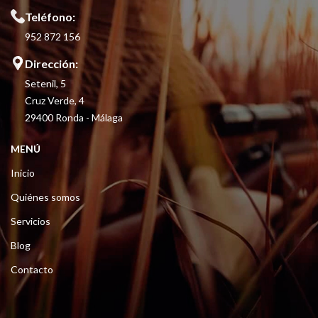
Teléfono:
952 872 156
Dirección:
Setenil, 5
Cruz Verde, 4
29400 Ronda - Málaga
MENÚ
Inicio
Quiénes somos
Servicios
Blog
Contacto