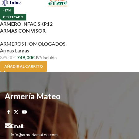
-17%
DESTACADO
ARMERO INFAC SKP12
ARMAS CON VISOR
ARMEROS HOMOLOGADOS
,
Armas Largas
749,00
€
899,00
€
IVA incluido
AÑADIR AL CARRITO
Armería Mateo
Email:
info@armeriamateo.com