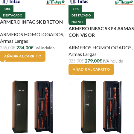
-18%
-14%
DESTACADO
DESTACADO
ARMERO INFAC SK BRETON
NUEVO
ARMERO INFAC SKP4 ARMAS
ARMEROS HOMOLOGADOS
,
CON VISOR
Armas Largas
234,00
€
ARMEROS HOMOLOGADOS
,
285,00
€
IVA incluido
Armas Largas
AÑADIR AL CARRITO
279,00
€
325,00
€
IVA incluido
AÑADIR AL CARRITO