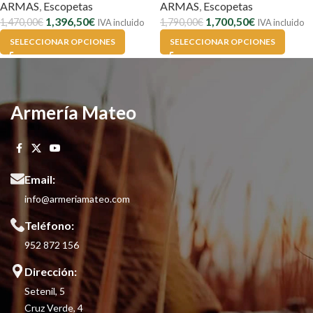
ARMAS
,
Escopetas
ARMAS
,
Escopetas
1,396,50
€
1,700,50
€
1,470,00
€
1,790,00
€
IVA incluido
IVA incluido
SELECCIONAR OPCIONES
SELECCIONAR OPCIONES
Armería Mateo
Email:
info@armeriamateo.com
Teléfono:
952 872 156
Dirección:
Setenil, 5
Cruz Verde, 4