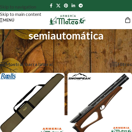
Skip to navigation
Skip to main content
MENÚ
semiautomática
Inicio
/
Productos etiquetados “semiautomática”
Mostrando los 6 resultados
Mostrar barra lateral
Filtros