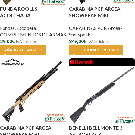
FUNDA ROOLLS
CARABINA PCP ARCEA
ACOLCHADA
SNOWPEAK M40
Fundas
,
Escopeta
,
CARABINAS PCP
,
Arcea-
COMPLEMENTOS DE ARMAS
Snowpeak
29,00
€
849,00
€
IVA incluido
IVA incluido
AÑADIR AL CARRITO
SELECCIONAR OPCIONES
CARABINA PCP ARCEA
BENELLI BELLMONTE 3
SNOWPEAK M50
ASTROBLACK