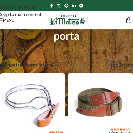
Skip to navigation
Skip to main content
MENÚ
porta
Inicio
/
Productos etiquetados “porta”
Mostrando los 8 resultados
Mostrar barra lateral
Filtros