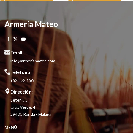
Armería Mateo
Email:
info@armeriamateo.com
Teléfono:
952 872 156
Dirección:
Setenil, 5
Cruz Verde, 4
29400 Ronda - Málaga
MENÚ