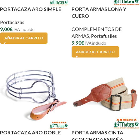
PORTACAZA ARO SIMPLE
PORTA ARMAS LONA Y
CUERO
Portacazas
9,00
€
COMPLEMENTOS DE
IVA incluido
ARMAS
,
Portafusiles
AÑADIR AL CARRITO
9,90
€
IVA incluido
AÑADIR AL CARRITO
PORTACAZA ARO DOBLE
PORTA ARMAS CINTA
ACOLCHADA ESPAÑA