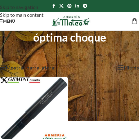
Skip to navigation
Skip to main content
MENÚ
óptima choque
Inicio
/
Productos etiquetados “óptima choque”
Mostrando el único resultado
Mostrar barra lateral
Filtros