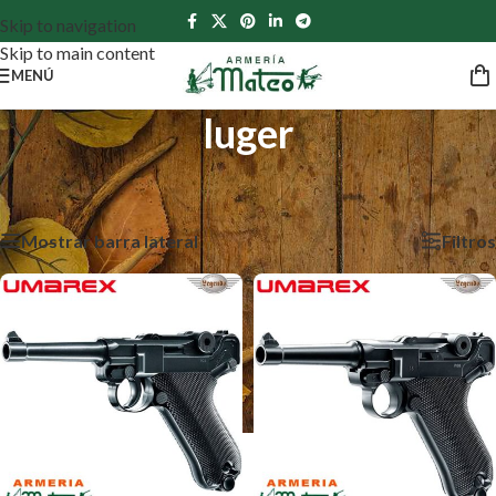
Skip to navigation
Skip to main content
MENÚ
luger
Inicio
/
Productos etiquetados “luger”
Mostrando los 2 resultados
Mostrar barra lateral
Filtros