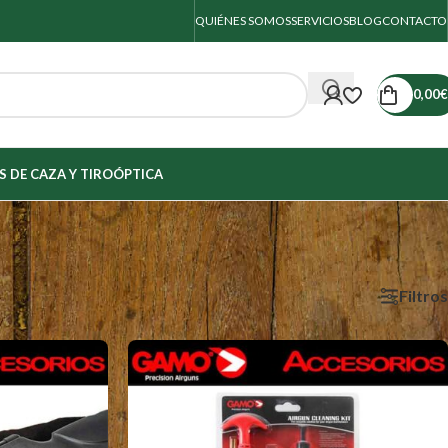
QUIÉNES SOMOS
SERVICIOS
BLOG
CONTACTO
0,00
€
 DE CAZA Y TIRO
ÓPTICA
Filtros
Mostrar
9
12
18
24