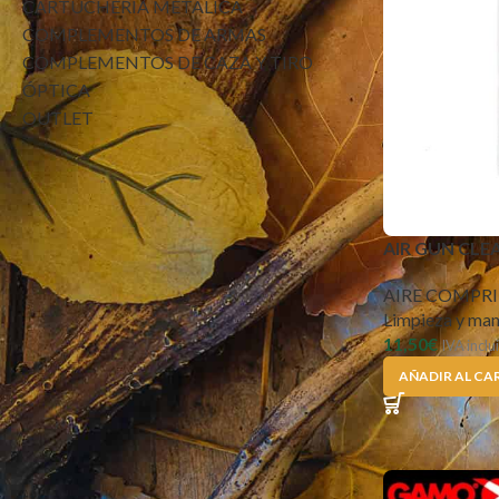
CARTUCHERÍA METÁLICA
COMPLEMENTOS DE ARMAS
COMPLEMENTOS DE CAZA Y TIRO
ÓPTICA
OUTLET
FILTRAR POR PRECIO
AIR GUN CLE
AIRE COMPR
Limpieza y man
11,50
€
IVA inclu
AÑADIR AL CA
FILTRAR