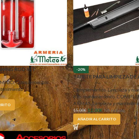
ANING ROD SET
-20%
TAPETE PARA LIMPIEZA DE
IMIDO
,
Complementos
,
tenimiento
Complementos
,
Limpieza y ma
Kits mantenimiento
,
COMPLE
ido
ARMAS
,
Limpieza y mantenimi
RRITO
12,00
€
15,00
€
IVA incluido
AÑADIR AL CARRITO