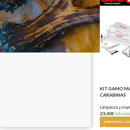
KIT GAMO M
CARABINAS
Limpieza y man
23,40
€
IVA inclu
AÑADIR AL CA