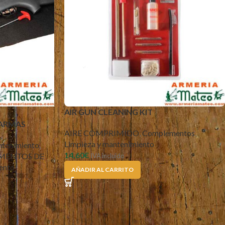
AIR GUN CLEANING KIT
 ARMAS
AIRE COMPRIMIDO
,
Complementos
,
Limpieza y mantenimiento
ntenimiento
,
14,60
€
MENTOS DE
IVA incluido
ento
AÑADIR AL CARRITO