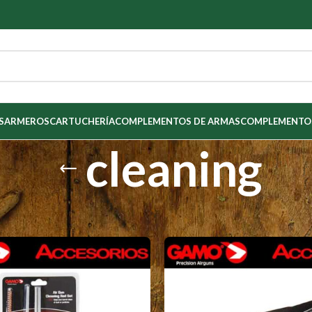
S
ARMEROS
CARTUCHERÍA
COMPLEMENTOS DE ARMAS
COMPLEMENTOS
cleaning
os etiquetados “cleaning”