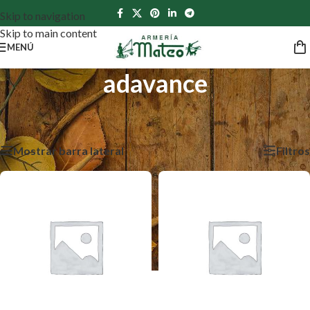
Skip to navigation
Skip to main content
MENÚ
adavance
Inicio
/
Productos etiquetados “adavance”
Mostrando los 2 resultados
Mostrar barra lateral
Filtros