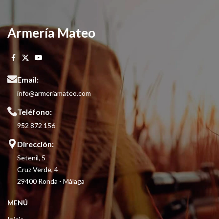
Armería Mateo
Email:
info@armeriamateo.com
Teléfono:
952 872 156
Dirección:
Setenil, 5
Cruz Verde, 4
29400 Ronda - Málaga
MENÚ