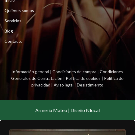
Inicio
Quiénes somos
Servicios
Blog
Contacto
Información general
|
Condiciones de compra
|
Condiciones
Generales de Contratación
|
Política de cookies
|
Política de
privacidad
|
Aviso legal
|
Desistimiento
Armería Mateo | Diseño Nlocal