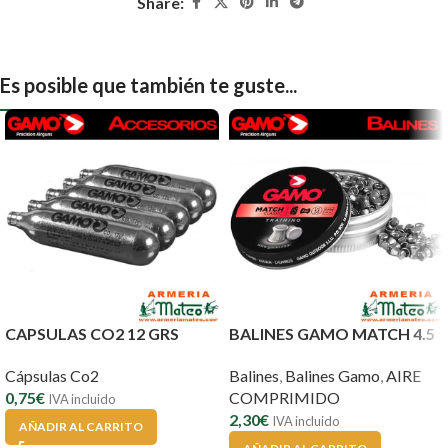
Share:
Es posible que también te guste...
CAPSULAS CO2 12 GRS
BALINES GAMO MATCH 4.5
Cápsulas Co2
Balines
,
Balines Gamo
,
AIRE
0,75
€
COMPRIMIDO
IVA incluido
2,30
€
IVA incluido
AÑADIR AL CARRITO