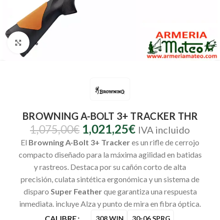
Clic para ampliar
BROWNING A-BOLT 3+ TRACKER THR
1,021,25
€
1,075,00
€
IVA incluido
El
Browning A-Bolt 3+ Tracker
es un rifle de cerrojo
compacto diseñado para la máxima agilidad en batidas
y rastreos. Destaca por su cañón corto de alta
precisión, culata sintética ergonómica y un sistema de
disparo
Super Feather
que garantiza una respuesta
inmediata. incluye Alza y punto de mira en fibra óptica.
CALIBRE
.308 WIN
.30-06 SPRG