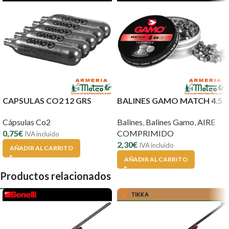
CAPSULAS CO2 12 GRS
BALINES GAMO MATCH 4.5
Cápsulas Co2
Balines
,
Balines Gamo
,
AIRE
0,75
€
COMPRIMIDO
IVA incluido
2,30
€
IVA incluido
AÑADIR AL CARRITO
AÑADIR AL CARRITO
Productos relacionados