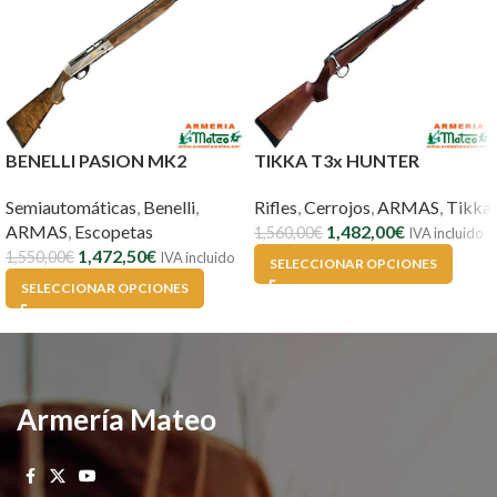
BENELLI PASION MK2
TIKKA T3x HUNTER
Semiautomáticas
,
Benelli
,
Rifles
,
Cerrojos
,
ARMAS
,
Tikka
ARMAS
,
Escopetas
1,482,00
€
1,560,00
€
IVA incluido
1,472,50
€
1,550,00
€
IVA incluido
SELECCIONAR OPCIONES
SELECCIONAR OPCIONES
Armería Mateo