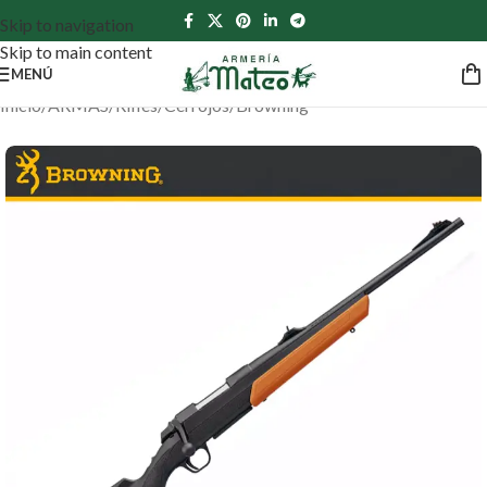
Skip to navigation
Skip to main content
MENÚ
Inicio
/
ARMAS
/
Rifles
/
Cerrojos
/
Browning