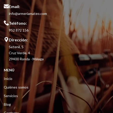
Email:
info@armeriamateo.com
Teléfono:
952 872 156
Dirección:
Setenil, 5
Cruz Verde, 4
29400 Ronda - Málaga
MENÚ
Inicio
Quiénes somos
Servicios
Blog
Contacto