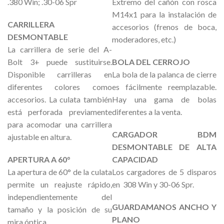
.380 Win; .30-06 Spr
Extremo del cañón con rosca
M14x1 para la instalación de
CARRILLERA
accesorios (frenos de boca,
DESMONTABLE
moderadores, etc.)
La carrillera de serie del A-
Bolt 3+ puede sustituirse.
BOLA DEL CERROJO
Disponible carrilleras en
La bola de la palanca de cierre
diferentes colores como
es fácilmente reemplazable.
accesorios. La culata también
Hay una gama de bolas
está perforada previamente
diferentes a la venta.
para acomodar una carrillera
CARGADOR BDM
ajustable en altura.
DESMONTABLE DE ALTA
APERTURA A 60°
CAPACIDAD
La apertura de 60° de la culata
Los cargadores de 5 disparos
permite un reajuste rápido,
en 308 Win y 30-06 Spr.
independientemente del
GUARDAMANOS ANCHO Y
tamaño y la posición de su
PLANO
mira óptica.