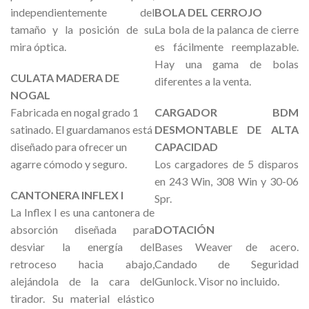
independientemente del
BOLA DEL CERROJO
tamaño y la posición de su
La bola de la palanca de cierre
mira óptica.
es fácilmente reemplazable.
Hay una gama de bolas
CULATA MADERA DE
diferentes a la venta.
NOGAL
Fabricada en nogal grado 1
CARGADOR BDM
satinado. El guardamanos está
DESMONTABLE DE ALTA
diseñado para ofrecer un
CAPACIDAD
agarre cómodo y seguro.
Los cargadores de 5 disparos
en 243 Win, 308 Win y 30-06
CANTONERA INFLEX I
Spr.
La Inflex I es una cantonera de
absorción diseñada para
DOTACIÓN
desviar la energía del
Bases Weaver de acero.
retroceso hacia abajo,
Candado de Seguridad
alejándola de la cara del
Gunlock. Visor no incluido.
tirador. Su material elástico