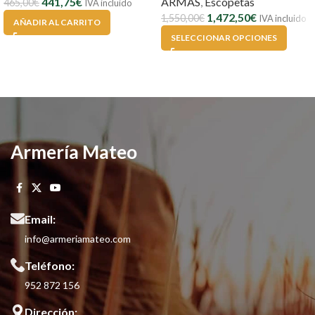
441,75
€
ARMAS
,
Escopetas
465,00
€
IVA incluido
1,472,50
€
1,550,00
€
IVA incluido
AÑADIR AL CARRITO
SELECCIONAR OPCIONES
Armería Mateo
Email:
info@armeriamateo.com
Teléfono:
952 872 156
Dirección: