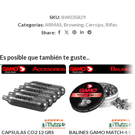
SKU:
BW035829
Categorías:
ARMAS
,
Browning
,
Cerrojos
,
Rifles
Share:
Es posible que también te guste...
CAPSULAS CO2 12 GRS
BALINES GAMO MATCH 4.5