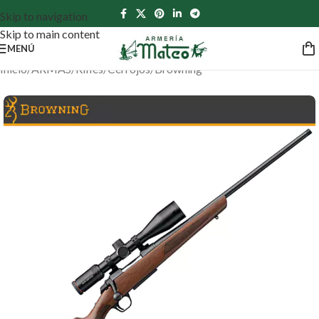
Skip to navigation
Skip to main content
MENÚ
Inicio
/
ARMAS
/
Rifles
/
Cerrojos
/
Browning