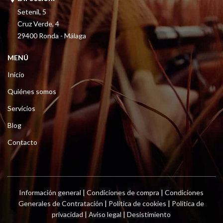
Setenil, 5
Cruz Verde, 4
29400 Ronda - Málaga
MENÚ
Inicio
Quiénes somos
Servicios
Blog
Contacto
Información general
|
Condiciones de compra
|
Condiciones
Generales de Contratación
|
Política de cookies
|
Política de
privacidad
|
Aviso legal
|
Desistimiento