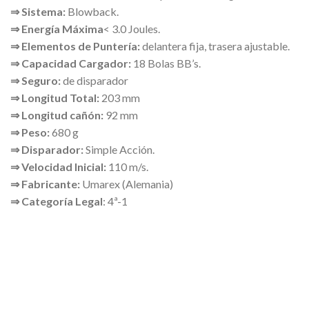
⇒ Sistema:
Blowback.
⇒
Energía Máxima
< 3.0 Joules.
⇒
Elementos de Puntería:
delantera fija, trasera ajustable.
⇒ Capacidad Cargador:
18 Bolas BB’s.
⇒ Seguro:
de disparador
⇒ Longitud Total:
203 mm
⇒ Longitud cañón:
92 mm
⇒ Peso:
680 g
⇒ Disparador:
Simple Acción.
⇒ Velocidad Inicial:
110 m/s.
⇒ Fabricante:
Umarex (Alemania)
⇒ Categoría Legal
: 4ª-1