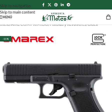
Skip to navigation
Skip to main content
MENÚ
Inicio
/
AIRE COMPRIMIDO
/
Pistolas y Revólveres
/
Glock
-11%