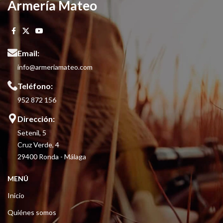
Armería Mateo
Email:
info@armeriamateo.com
Teléfono:
952 872 156
Dirección:
Setenil, 5
Cruz Verde, 4
29400 Ronda - Málaga
MENÚ
Inicio
Quiénes somos