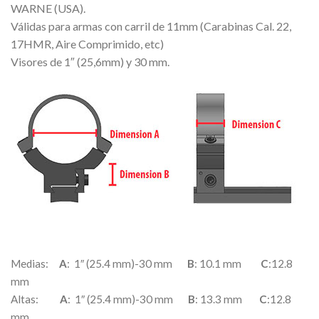
WARNE (USA).
Válidas para armas con carril de 11mm (Carabinas Cal. 22,
17HMR, Aire Comprimido, etc)
Visores de 1″ (25,6mm) y 30 mm.
Medias:
A
: 1″ (25.4 mm)-30 mm
B
: 10.1 mm
C
:12.8
mm
Altas:
A
: 1″ (25.4 mm)-30 mm
B
: 13.3 mm
C
:12.8
mm