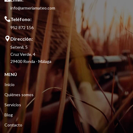
info@armeriamateo.com
Teléfono:
952 872 156
Dirección:
Setenil, 5
Cruz Verde, 4
29400 Ronda - Málaga
MENÚ
Inicio
Quiénes somos
Servicios
Blog
Contacto