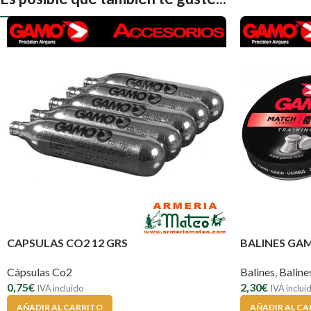
CAPSULAS CO2 12 GRS
BALINES GA
Cápsulas Co2
Balines
,
Balin
0,75
€
2,30
€
IVA incluido
IVA inclui
AÑADIR AL CARRITO
AÑADIR AL CA