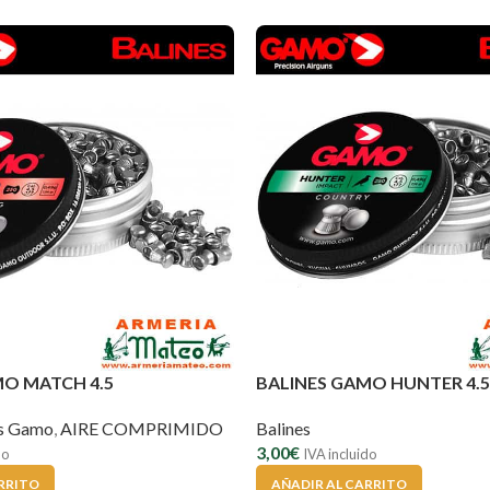
MO MATCH 4.5
BALINES GAMO HUNTER 4.5
es Gamo
,
AIRE COMPRIMIDO
Balines
3,00
€
do
IVA incluido
RRITO
AÑADIR AL CARRITO