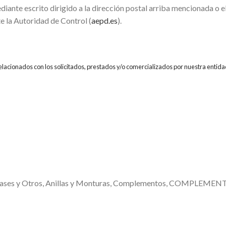
diante escrito dirigido a la dirección postal arriba mencionada o 
e la Autoridad de Control (
aepd.es
).
relacionados con los solicitados, prestados y/o comercializados por nuestra entida
ases y Otros
,
Anillas y Monturas
,
Complementos
,
COMPLEMENT