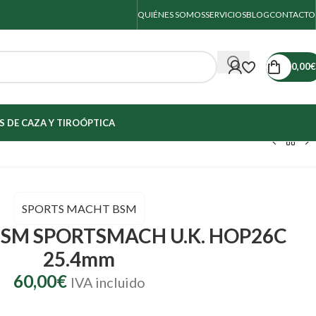
QUIÉNES SOMOS
SERVICIOS
BLOG
CONTACTO
0,00
€
 DE CAZA Y TIRO
ÓPTICA
m
SPORTS MACHT BSM
SM SPORTSMACH U.K. HOP26C
25.4mm
60,00
€
IVA incluido