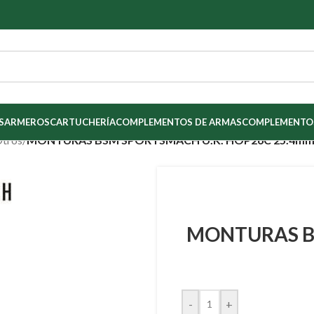
S
ARMEROS
CARTUCHERÍA
COMPLEMENTOS DE ARMAS
COMPLEMENTOS
Otros
/
MONTURAS BSM SPORTSMACH U.K. HOP26C 25.4m
MONTURAS B
-
+