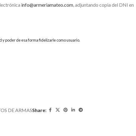
electrónica
info@armeriamateo.com
, adjuntando copia del DNI en
d y poder de esa forma fidelizarle como usuario.
OS DE ARMAS
Share: