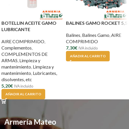
BOTELLIN ACEITE GAMO
BALINES GAMO ROCKET 5,5
LUBRICANTE
Balines
,
Balines Gamo
,
AIRE
AIRE COMPRIMIDO
,
COMPRIMIDO
Complementos
,
7,30
€
IVA incluido
COMPLEMENTOS DE
AÑADIR AL CARRITO
ARMAS
,
Limpieza y
mantenimiento
,
Limpieza y
mantenimiento
,
Lubricantes,
disolventes, etc
5,20
€
IVA incluido
AÑADIR AL CARRITO
Armería Mateo