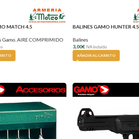
MO MATCH 4.5
BALINES GAMO HUNTER 4.5
es Gamo
,
AIRE COMPRIMIDO
Balines
3,00
€
do
IVA incluido
RRITO
AÑADIR AL CARRITO