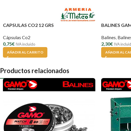
CAPSULAS CO2 12 GRS
BALINES GA
Cápsulas Co2
Balines
,
Balin
0,75
€
2,30
€
IVA incluido
IVA inclui
AÑADIR AL CARRITO
AÑADIR AL CA
Productos relacionados