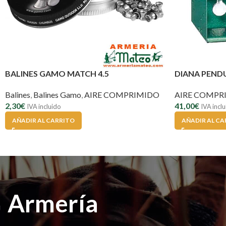
BALINES GAMO MATCH 4.5
DIANA PEN
Balines
,
Balines Gamo
,
AIRE COMPRIMIDO
AIRE COMPR
2,30
€
41,00
€
IVA incluido
IVA incl
AÑADIR AL CARRITO
AÑADIR AL CA
Armería