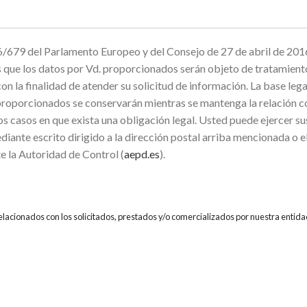
679 del Parlamento Europeo y del Consejo de 27 de abril de 2016
mos que los datos por Vd. proporcionados serán objeto de trata
inalidad de atender su solicitud de información. La base legal p
proporcionados se conservarán mientras se mantenga la relación co
os casos en que exista una obligación legal. Usted puede ejercer su
diante escrito dirigido a la dirección postal arriba mencionada o 
e la Autoridad de Control (
aepd.es
).
relacionados con los solicitados, prestados y/o comercializados por nuestra entida