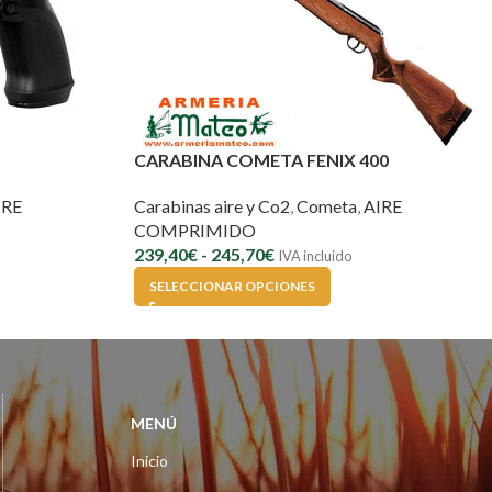
CARABINA COMETA FENIX 400
IRE
Carabinas aire y Co2
,
Cometa
,
AIRE
COMPRIMIDO
239,40
€
-
245,70
€
IVA incluido
SELECCIONAR OPCIONES
MENÚ
Inicio