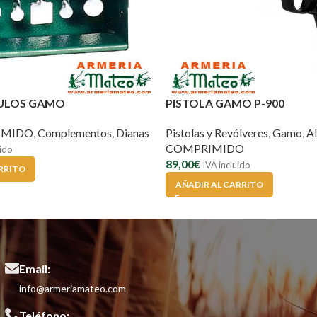
DULOS GAMO
PISTOLA GAMO P-900
IMIDO
,
Complementos
,
Dianas
Pistolas y Revólveres
,
Gamo
,
A
COMPRIMIDO
uido
89,00
€
IVA incluido
RRITO
AÑADIR AL CARRITO
Email:
info@armeriamateo.com
Teléfono: