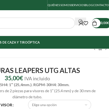
QUIÉNES SOMOS
SERVICIOS
BLOG
CONTACTO
0,00
€
 DE CAZA Y TIRO
ÓPTICA
AS LEAPERS UTG ALTAS
35,00
€
IVA incluido
H4: 1″ (25,4mm.). RGPM-30H4: 30mm.
s de 2 piezas para visores de 1″ (25.4 mm) y de 30 mm de
diámetro de tubo.
 VISOR