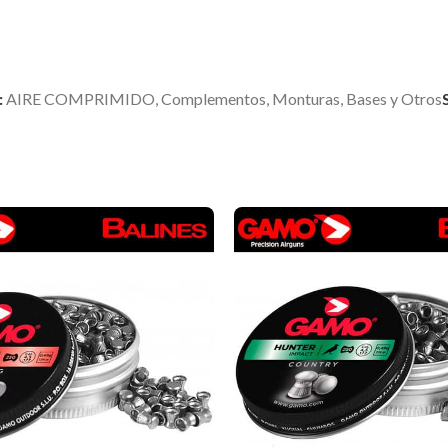
:
AIRE COMPRIMIDO
,
Complementos
,
Monturas, Bases y Otros