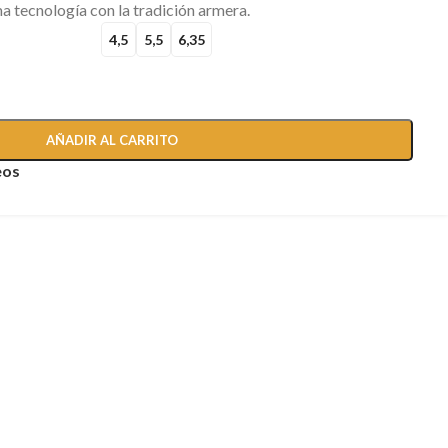
 tecnología con la tradición armera.
4,5
5,5
6,35
AÑADIR AL CARRITO
eos