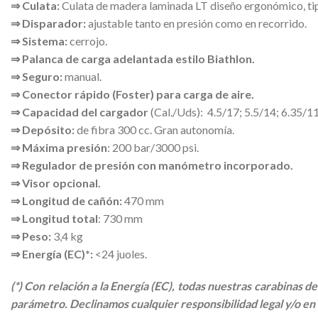
⇒ Culata:
Culata de madera laminada LT diseño ergonómico, ti
⇒ Disparador:
ajustable tanto en presión como en recorrido.
⇒ Sistema:
cerrojo.
⇒ Palanca de carga adelantada estilo Biathlon.
⇒ Seguro:
manual.
⇒ Conector rápido (Foster) para carga de aire.
⇒ Capacidad del cargador
(Cal./Uds): 4.5/17; 5.5/14; 6.35/1
⇒ Depósito:
de fibra 300 cc. Gran autonomía.
⇒ Máxima presión
: 200 bar/3000 psi.
⇒ Regulador de presión con manómetro incorporado.
⇒ Visor opcional.
⇒ Longitud de cañón:
470 mm
⇒ Longitud total
: 730 mm
⇒ Peso:
3,4 kg
⇒ Energía (EC)*:
<24 juoles.
(*) Con relación a la Energía (EC), todas nuestras carabinas
parámetro. Declinamos cualquier responsibilidad legal y/o en cu