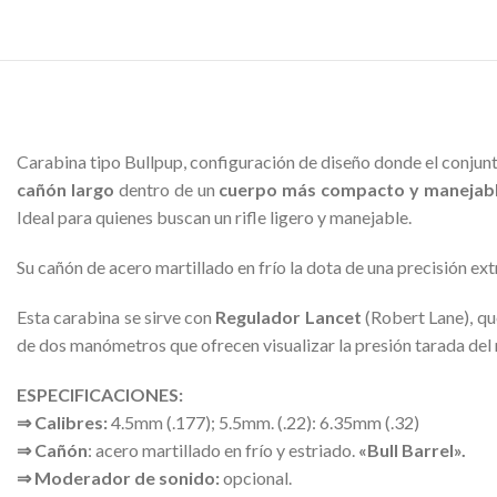
Carabina tipo Bullpup, configuración de diseño donde el conjunt
cañón largo
dentro de un
cuerpo más compacto y manejab
Ideal para quienes buscan un rifle ligero y manejable.
Su cañón de acero martillado en frío la dota de una precisión ex
Esta carabina se sirve con
Regulador Lancet
(Robert Lane), qu
de dos manómetros que ofrecen visualizar la presión tarada del r
ESPECIFICACIONES:
⇒ Calibres:
4.5mm (.177); 5.5mm. (.22): 6.35mm (.32)
⇒ Cañón
: acero martillado en frío y estriado.
«Bull Barrel».
⇒ Moderador de sonido:
opcional.