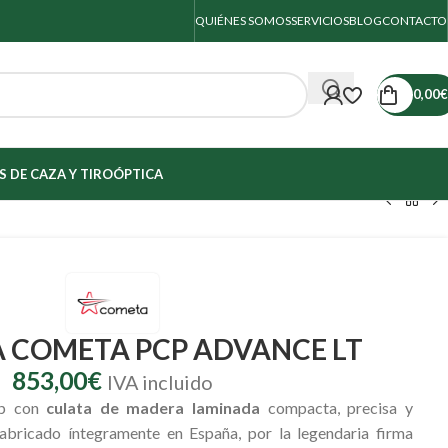
QUIÉNES SOMOS
SERVICIOS
BLOG
CONTACTO
0,00
€
 DE CAZA Y TIRO
ÓPTICA
 COMETA PCP ADVANCE LT
853,00
€
IVA incluido
up con
culata de madera laminada
compacta, precisa y
fabricado íntegramente en España, por la legendaria firma