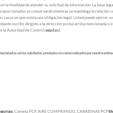
inalidad de atender su solicitud de información. La base legal p
proporcionados se conservarán mientras se mantenga la relación co
os casos en que exista una obligación legal. Usted puede ejercer su
diante escrito dirigido a la dirección postal arriba mencionada o 
e la Autoridad de Control (
aepd.es
).
relacionados con los solicitados, prestados y/o comercializados por nuestra entida
gorías:
Cometa PCP
,
AIRE COMPRIMIDO
,
CARABINAS PCP
Sh