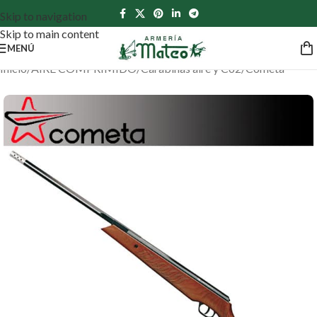
Skip to navigation
Skip to main content
MENÚ
Inicio
/
AIRE COMPRIMIDO
/
Carabinas aire y Co2
/
Cometa