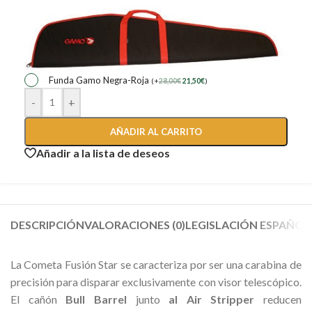
Funda Gamo Negra-Roja
(
+
28,00
€
21,50
€
)
-
+
AÑADIR AL CARRITO
Añadir a la lista de deseos
DESCRIPCIÓN
VALORACIONES (0)
LEGISLACIÓN ESPAÑOL
La Cometa Fusión Star se caracteriza por ser una carabina de
precisión para disparar exclusivamente con visor telescópico.
El cañón
Bull Barrel
junto
al Air Stripper
reducen