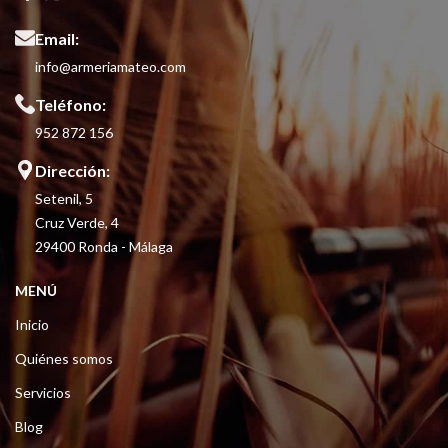
Email:
info@armeriamateo.com
Teléfono:
952 872 156
Dirección:
Setenil, 5
Cruz Verde, 4
29400 Ronda - Málaga
MENÚ
Inicio
Quiénes somos
Servicios
Blog