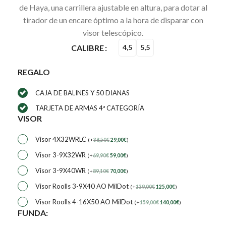
de Haya, una carrillera ajustable en altura, para dotar al
tirador de un encare óptimo a la hora de disparar con
visor telescópico.
CALIBRE
4,5
5,5
REGALO
CAJA DE BALINES Y 50 DIANAS
TARJETA DE ARMAS 4ª CATEGORÍA
VISOR
Visor 4X32WRLC
(
+
38,50
€
29,00
€
)
Visor 3-9X32WR
(
+
69,90
€
59,00
€
)
Visor 3-9X40WR
(
+
89,10
€
70,00
€
)
Visor Roolls 3-9X40 AO MilDot
(
+
139,00
€
125,00
€
)
Visor Roolls 4-16X50 AO MilDot
(
+
159,00
€
140,00
€
)
FUNDA: