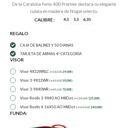
De la Carabina Fenix 400 Premier destaca su elegante
culata en madera de Nogal selecto.
CALIBRE
4,5
5,5
6,35
REGALO
CAJA DE BALINES Y 50 DIANAS
TARJETA DE ARMAS 4ª CATEGORÍA
VISOR
Visor 4X32WRLC
(
+
38,50
€
29,00
€
)
Visor 3-9X32WR
(
+
69,90
€
59,00
€
)
Visor 3-9X40WR
(
+
89,10
€
70,00
€
)
Visor Roolls 3-9X40 AO MilDot
(
+
139,00
€
125,00
€
)
Visor Roolls 4-16X50 AO MilDot
(
+
159,00
€
140,00
€
)
FUNDA: