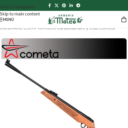
Skip to navigation
Skip to main content
MENÚ
Inicio
/
AIRE COMPRIMIDO
/
Carabinas aire y Co2
/
Cometa