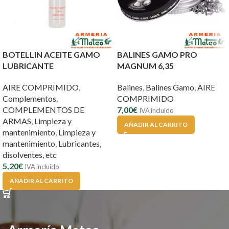
BOTELLIN ACEITE GAMO
BALINES GAMO PRO
LUBRICANTE
MAGNUM 6,35
AIRE COMPRIMIDO
,
Balines
,
Balines Gamo
,
AIRE
Complementos
,
COMPRIMIDO
COMPLEMENTOS DE
7,00
€
IVA incluido
ARMAS
,
Limpieza y
AÑADIR AL CARRITO
mantenimiento
,
Limpieza y
mantenimiento
,
Lubricantes,
disolventes, etc
5,20
€
IVA incluido
AÑADIR AL CARRITO