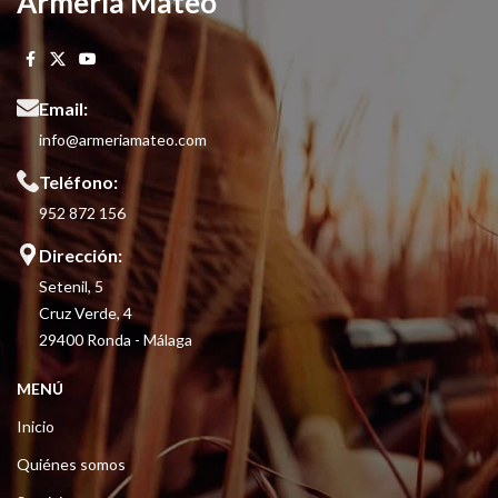
Armería Mateo
Email:
info@armeriamateo.com
Teléfono:
952 872 156
Dirección:
Setenil, 5
Cruz Verde, 4
29400 Ronda - Málaga
MENÚ
Inicio
Quiénes somos