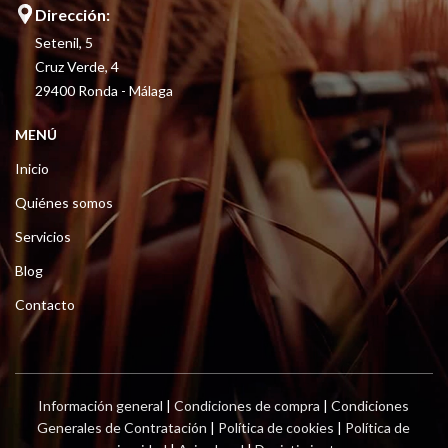
Dirección:
Setenil, 5
Cruz Verde, 4
29400 Ronda - Málaga
MENÚ
Inicio
Quiénes somos
Servicios
Blog
Contacto
Información general
|
Condiciones de compra
|
Condiciones
Generales de Contratación
|
Política de cookies
|
Política de