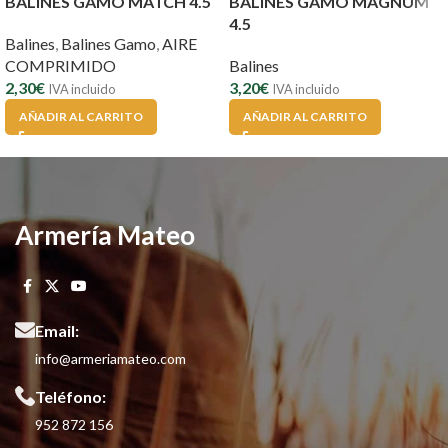
BALINES GAMO MATCH 4.5
BALINES GAMO MAGNUM
4.5
Balines
,
Balines Gamo
,
AIRE
COMPRIMIDO
Balines
2,30
€
3,20
€
IVA incluido
IVA incluido
AÑADIR AL CARRITO
AÑADIR AL CARRITO
Armería Mateo
Email:
info@armeriamateo.com
Teléfono:
952 872 156