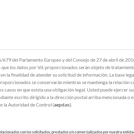
679 del Parlamento Europeo y del Consejo de 27 de abril de 2016
mos que los datos por Vd. proporcionados serán objeto de trata
inalidad de atender su solicitud de información. La base legal p
proporcionados se conservarán mientras se mantenga la relación co
os casos en que exista una obligación legal. Usted puede ejercer su
diante escrito dirigido a la dirección postal arriba mencionada o 
e la Autoridad de Control (
aepd.es
).
relacionados con los solicitados, prestados y/o comercializados por nuestra entida