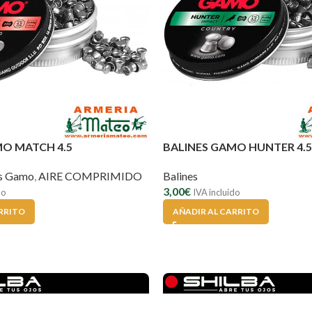
MO MATCH 4.5
BALINES GAMO HUNTER 4.5
es Gamo
,
AIRE COMPRIMIDO
Balines
3,00
€
do
IVA incluido
RRITO
AÑADIR AL CARRITO