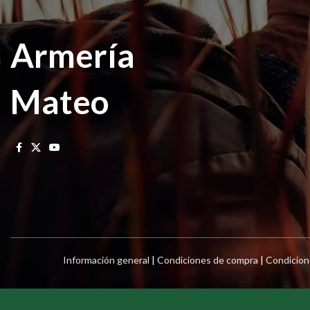
Armería
Mateo
Información general
|
Condiciones de compra
|
Condicion