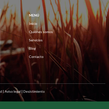
MENÚ
Inicio
Quiénes somos
Servicios
Blog
Contacto
ad
|
Aviso legal
|
Desistimiento