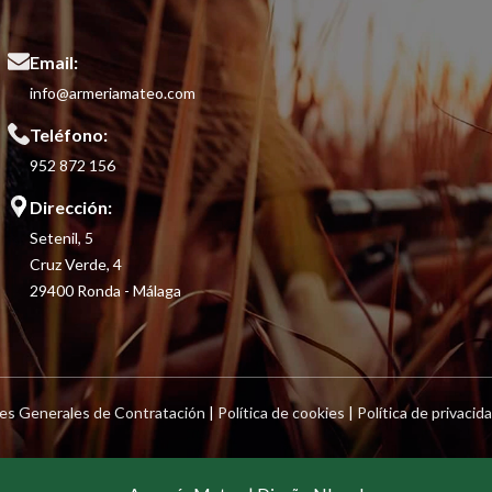
Email:
info@armeriamateo.com
Teléfono:
952 872 156
Dirección:
Setenil, 5
Cruz Verde, 4
29400 Ronda - Málaga
es Generales de Contratación
|
Política de cookies
|
Política de privacid