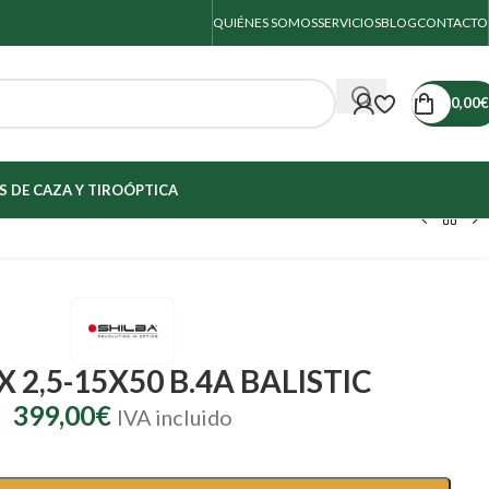
QUIÉNES SOMOS
SERVICIOS
BLOG
CONTACTO
0,00
€
 DE CAZA Y TIRO
ÓPTICA
X 2,5-15X50 B.4A BALISTIC
399,00
€
IVA incluido