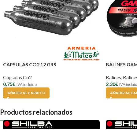
CAPSULAS CO2 12 GRS
BALINES GA
Cápsulas Co2
Balines
,
Balin
0,75
€
2,30
€
IVA incluido
IVA inclui
AÑADIR AL CARRITO
AÑADIR AL CA
Productos relacionados