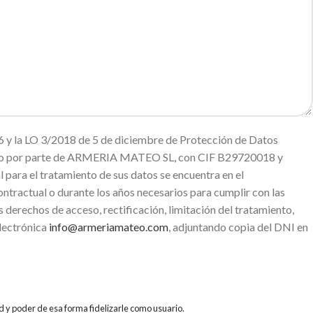
 y la LO 3/2018 de 5 de diciembre de Protección de Datos
miento por parte de ARMERIA MATEO SL, con CIF B29720018 y
ara el tratamiento de sus datos se encuentra en el
ntractual o durante los años necesarios para cumplir con las
s derechos de acceso, rectificación, limitación del tratamiento,
electrónica
info@armeriamateo.com
, adjuntando copia del DNI en
d y poder de esa forma fidelizarle como usuario.