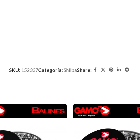
SKU:
152337
Categoría:
Shilba
Share: