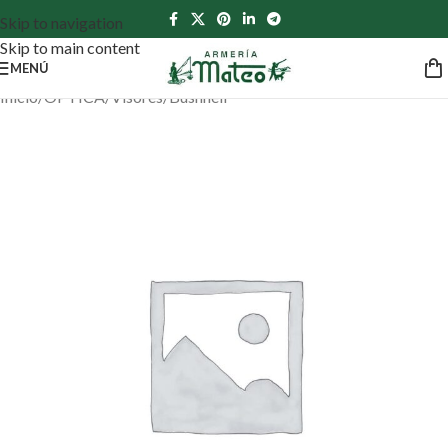
Skip to navigation
Skip to main content
MENÚ
Inicio
/
ÓPTICA
/
Visores
/
Bushnell