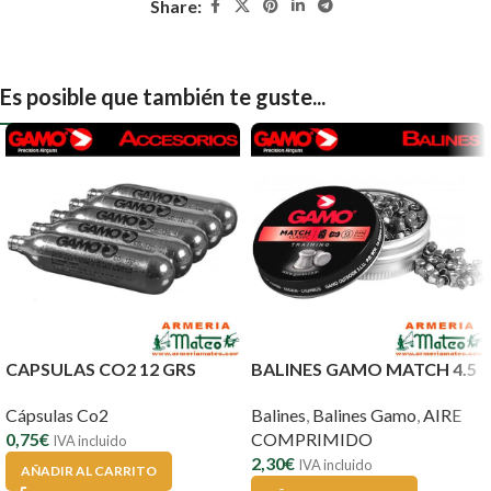
Share:
Es posible que también te guste...
CAPSULAS CO2 12 GRS
BALINES GAMO MATCH 4.5
Cápsulas Co2
Balines
,
Balines Gamo
,
AIRE
0,75
€
COMPRIMIDO
IVA incluido
2,30
€
IVA incluido
AÑADIR AL CARRITO