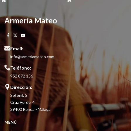
Armería Mateo
Email:
info@armeriamateo.com
Teléfono:
952 872 156
Dirección:
Setenil, 5
Cruz Verde, 4
29400 Ronda - Málaga
MENÚ