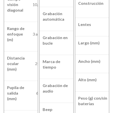
Construcción
visión
10,4°
diagonal
Grabación
Si
automática
Lentes
Rango de
enfoque
3 a ∞
Grabación en
(m)
Si
Largo (mm)
bucle
Distancia
Ancho (mm)
Marca de
ocular
25
Si
tiempo
(mm)
Alto (mm)
Grabación de
Pupila de
Si
audio
salida
6
Peso (g) con/sin
(mm)
baterías
Beep
Si