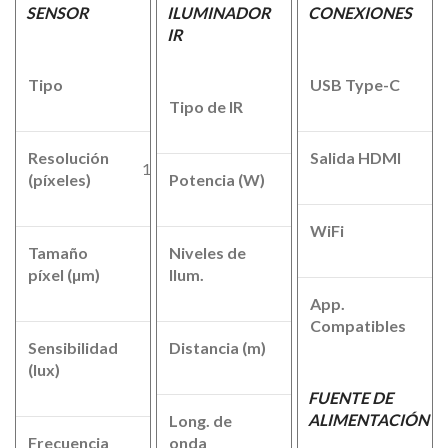
SENSOR
ILUMINADOR
CONEXIONES
IR
Tipo
CMOS
USB Type-C
Tipo de IR
VCSL
Resolución
Salida HDMI
1920x1080
(píxeles)
Potencia (W)
5
WiFi
Tamaño
Niveles de
2,9
3
píxel (µm)
Ilum.
App.
P
Compatibles
Sensibilidad
Distancia (m)
200
0.001
(lux)
FUENTE DE
ALIMENTACIÓN
Long. de
850
940
Frecuencia
onda
nm
nm