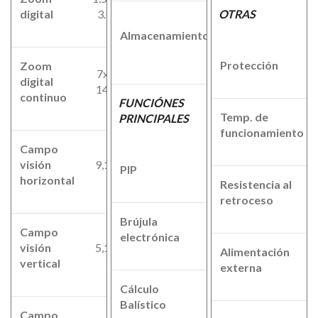
digital
3.0
OTRAS
Tarjeta
Almacenamiento
Micro SD
(128GB)
Protección
Zoom
7x-
digital
14x
continuo
FUNCIÓNES
Temp. de
PRINCIPALES
funcionamiento
Campo
visión
9,1°
PIP
Si
horizontal
Resistencia al
retroceso
Brújula
Si
Campo
electrónica
visión
5,1°
Alimentación
vertical
externa
Cálculo
No
Balístico
Campo