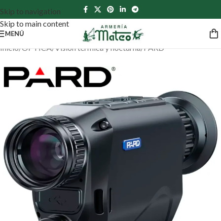
Skip to navigation
Skip to main content
MENÚ
Inicio
/
ÓPTICA
/
Visión térmica y nocturna
/
PARD