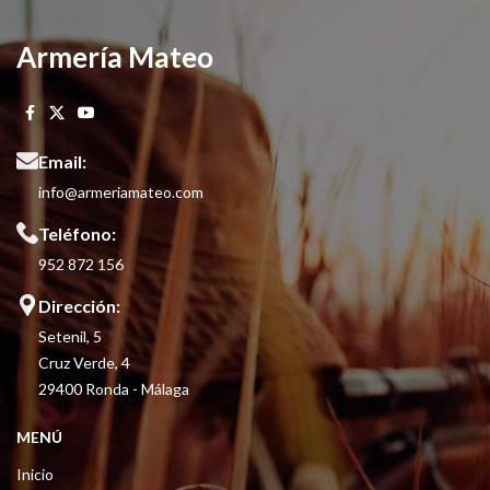
Armería Mateo
Email:
info@armeriamateo.com
Teléfono:
952 872 156
Dirección:
Setenil, 5
Cruz Verde, 4
29400 Ronda - Málaga
MENÚ
Inicio