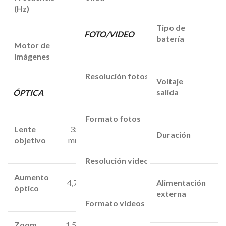
60/30
(Hz)
1
Tipo de
I
FOTO/VIDEO
batería
l
Motor de
PARD
imágenes
VLEA
2592x1940
Resolución fotos
Voltaje
px
3
salida
ÓPTICA
Formato fotos
.JPG
Lente
35
Duración
objetivo
mm
h
1920x1080
Resolución video
px
Aumento
4,7x
Alimentación
óptico
T
externa
Formato videos
.mp4
Zoom
1.5x-