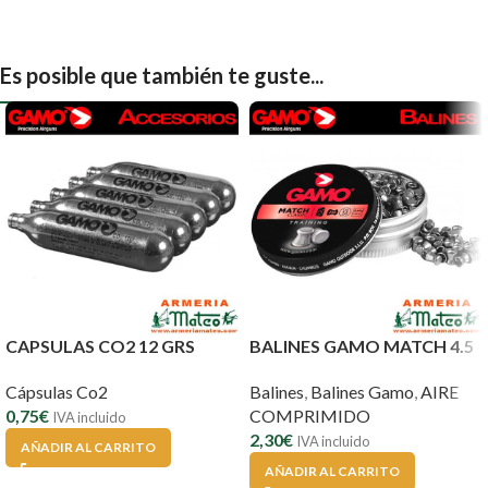
Es posible que también te guste...
CAPSULAS CO2 12 GRS
BALINES GAMO MATCH 4.5
Cápsulas Co2
Balines
,
Balines Gamo
,
AIRE
0,75
€
COMPRIMIDO
IVA incluido
2,30
€
IVA incluido
AÑADIR AL CARRITO
AÑADIR AL CARRITO