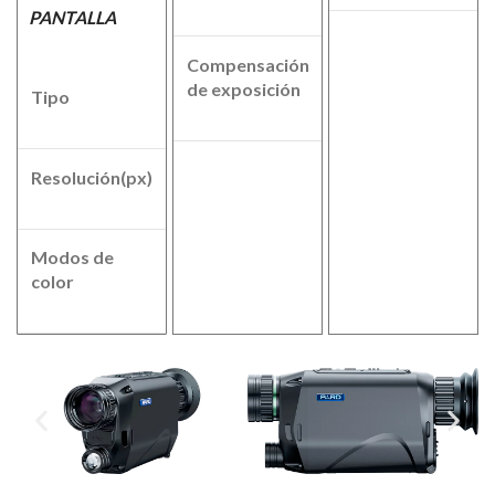
PANTALLA
Compensación
Si
de exposición
Tipo
OLED
Resolución(px)
1024x768
Modos de
Color -
color
B/N