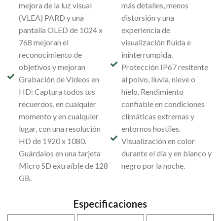
mejora de la luz visual
más detalles, menos
(VLEA) PARD y una
distorsión y una
pantalla OLED de 1024 x
experiencia de
768 mejoran el
visualización fluida e
reconocimiento de
ininterrumpida.
objetivos y mejoran
Protección IP67 resitente
Grabación de Vídeos en
al polvo, lluvia, nieve o
HD: Captura todos tus
hielo. Rendimiento
recuerdos, en cualquier
confiable en condiciones
momento y en cualquier
climáticas extremas y
lugar, con una resolución
entornos hostiles.
HD de 1920 x 1080.
Visualización en color
Guárdalos en una tarjeta
durante el día y en blanco y
Micro SD extraíble de 128
negro por la noche.
GB.
Especificaciones