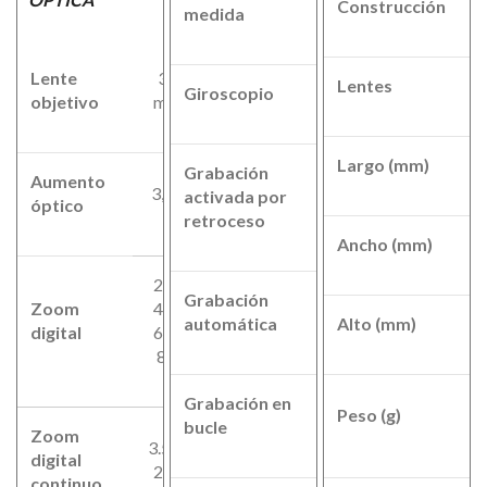
-
Construcción
medida
Lente
35
Lentes
Giroscopio
-
objetivo
mm
Largo (mm)
Grabación
Aumento
3,5x
activada por
Si
óptico
retroceso
Ancho (mm)
2x-
Grabación
Zoom
4x-
Si
automática
Alto (mm)
digital
6x-
8x
Grabación en
Peso (g)
Si
bucle
Zoom
3.5x-
digital
28x
continuo