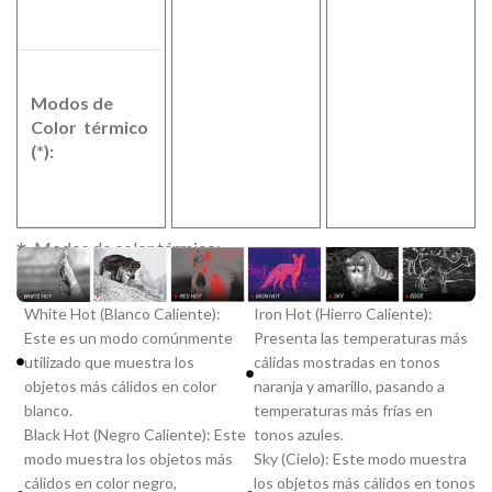
White Hot.
Modos de
Black Hot.
Color térmico
Red Hot.
(*):
Iron Hot.
Sky. Edge
Modos de color térmico:
White Hot (Blanco Caliente):
Iron Hot (Hierro Caliente):
Este es un modo comúnmente
Presenta las temperaturas más
utilizado que muestra los
cálidas mostradas en tonos
objetos más cálidos en color
naranja y amarillo, pasando a
blanco.
temperaturas más frías en
Black Hot (Negro Caliente): Este
tonos azules.
modo muestra los objetos más
Sky (Cielo): Este modo muestra
cálidos en color negro,
los objetos más cálidos en tonos