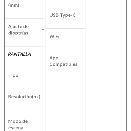
(mm)
USB Type-C
Si
Ajuste de
±5
dioptrías
WiFi
Si
PANTALLA
App.
PardVision
Compatibles
2
Tipo
OLED
Resolución(px)
1440x1080
Ciudad-
Modo de
Lluvia-
escena:
Bosque