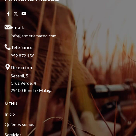
Email:
info@armeriamateo.com
Teléfono:
952 872 156
Dirección:
Setenil, 5
Cruz Verde, 4
29400 Ronda - Málaga
MENÚ
Inicio
Quiénes somos
Servicios