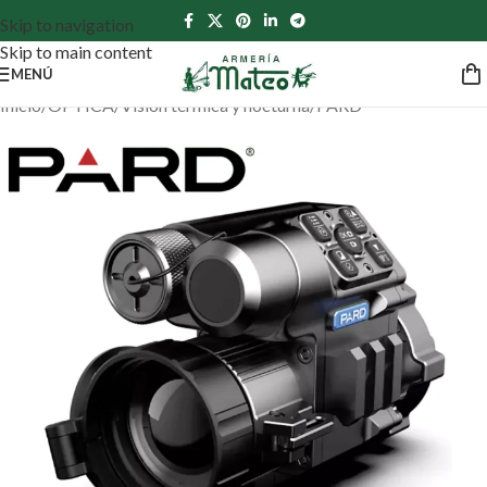
Skip to navigation
Skip to main content
MENÚ
Inicio
/
ÓPTICA
/
Visión térmica y nocturna
/
PARD