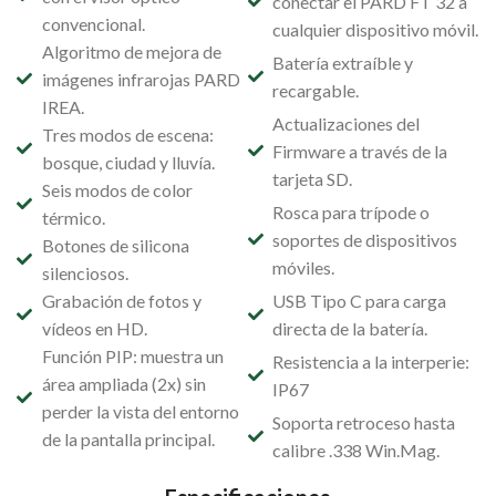
conectar el PARD FT 32 a
convencional.
cualquier dispositivo móvil.
Algoritmo de mejora de
Batería extraíble y
imágenes infrarojas PARD
recargable.
IREA.
Actualizaciones del
Tres modos de escena:
Firmware a través de la
bosque, ciudad y lluvía.
tarjeta SD.
Seis modos de color
Rosca para trípode o
térmico.
soportes de dispositivos
Botones de silicona
móviles.
silenciosos.
Grabación de fotos y
USB Tipo C para carga
vídeos en HD.
directa de la batería.
Función PIP: muestra un
Resistencia a la interperie:
área ampliada (2x) sin
IP67
perder la vista del entorno
Soporta retroceso hasta
de la pantalla principal.
calibre .338 Win.Mag.