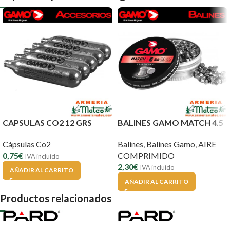
CAPSULAS CO2 12 GRS
BALINES GAMO MATCH 4.5
Cápsulas Co2
Balines
,
Balines Gamo
,
AIRE
0,75
€
COMPRIMIDO
IVA incluido
2,30
€
IVA incluido
AÑADIR AL CARRITO
AÑADIR AL CARRITO
Productos relacionados