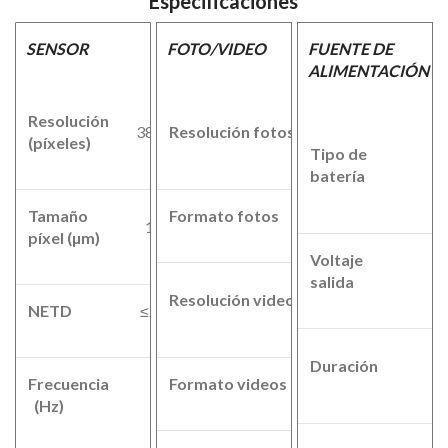
Especificaciones
SENSOR
FOTO/VIDEO
FUENTE DE
ALIMENTACIÓN
Resolución
2592x1944
384x288
Resolución fotos
(píxeles)
px
1
Tipo de
I
batería
l
Tamaño
Formato fotos
.JPG
12x12
píxel (µm)
Voltaje
3
salida
1024x768
Resolución video
NETD
≤25 mK
px
Duración
h
Frecuencia
Formato videos
.mp4
50
(Hz)