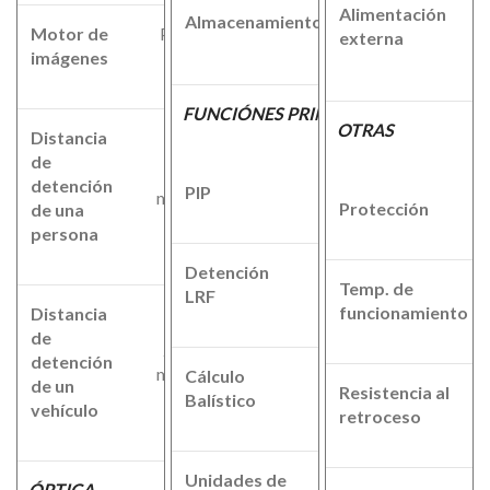
Micro SD
Alimentación
Almacenamiento
T
Motor de
PARD
(128GB)
externa
imágenes
IREA
FUNCIÓNES PRINCIPALES
OTRAS
Distancia
de
1400
detención
PIP
Si
metros
Protección
de una
persona
Detención
-
Temp. de
LRF
funcionamiento
Distancia
de
2600
detención
metros
Cálculo
de un
-
Resistencia al
Balístico
vehículo
retroceso
Unidades de
ÓPTICA