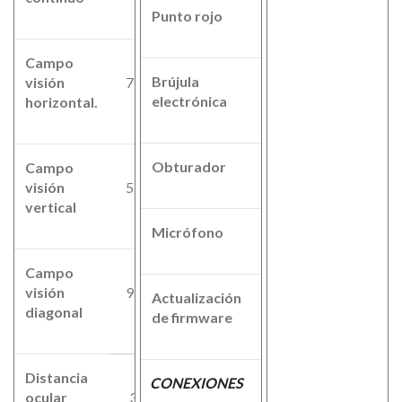
Punto rojo
-
Campo
Brújula
visión
7,5°
-
electrónica
horizontal.
Obturador
Mecánico
Campo
visión
5,6°
vertical
Micrófono
Si
Campo
visión
9,4°
Actualización
Si
diagonal
de firmware
Distancia
CONEXIONES
ocular
30