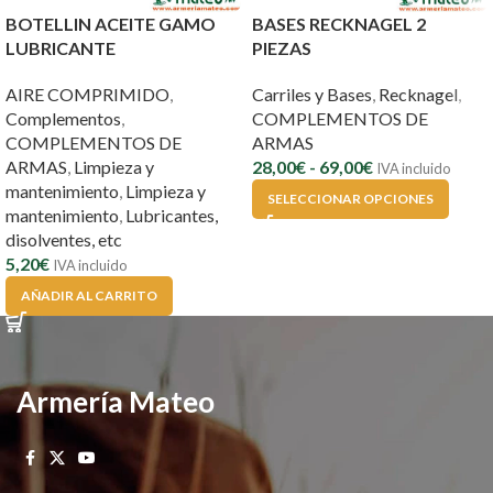
BOTELLIN ACEITE GAMO
BASES RECKNAGEL 2
LUBRICANTE
PIEZAS
AIRE COMPRIMIDO
,
Carriles y Bases
,
Recknagel
,
Complementos
,
COMPLEMENTOS DE
COMPLEMENTOS DE
ARMAS
ARMAS
,
Limpieza y
28,00
€
-
69,00
€
IVA incluido
mantenimiento
,
Limpieza y
SELECCIONAR OPCIONES
mantenimiento
,
Lubricantes,
disolventes, etc
5,20
€
IVA incluido
AÑADIR AL CARRITO
Armería Mateo