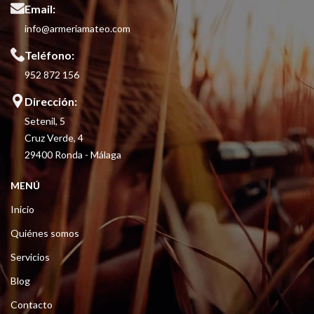
Email:
info@armeriamateo.com
Teléfono:
952 872 156
Dirección:
Setenil, 5
Cruz Verde, 4
29400 Ronda - Málaga
MENÚ
Inicio
Quiénes somos
Servicios
Blog
Contacto