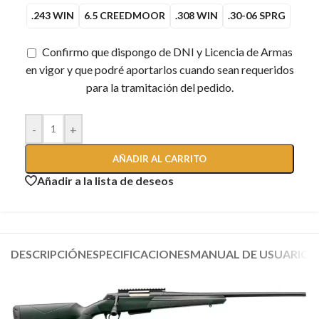
.243 WIN
6.5 CREEDMOOR
.308 WIN
.30-06 SPRG
Confirmo que dispongo de DNI y Licencia de Armas
en vigor y que podré aportarlos cuando sean requeridos
para la tramitación del pedido.
-
+
AÑADIR AL CARRITO
Añadir a la lista de deseos
DESCRIPCIÓN
ESPECIFICACIONES
MANUAL DE USUARIO