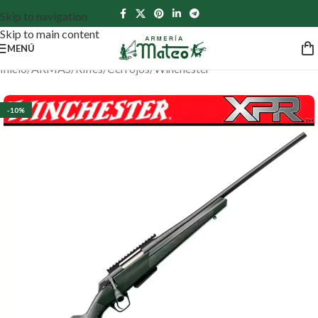
Skip to navigation
Skip to main content
MENÚ
Inicio
/
ARMAS
/
Rifles
/
Cerrojos
/
Winchester
-10%