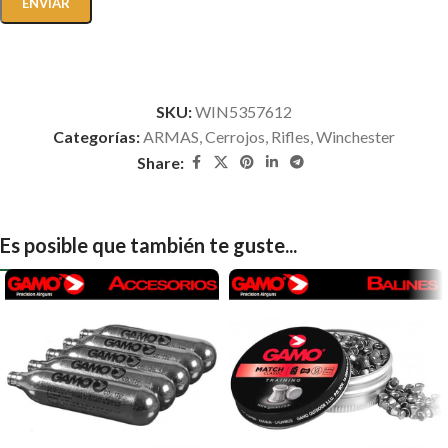
SKU:
WIN5357612
Categorías:
ARMAS
,
Cerrojos
,
Rifles
,
Winchester
Share:
Es posible que también te guste...