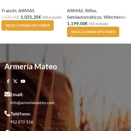
Franchi
,
ARMAS
ARMAS
,
Rifles
,
1,021,25
€
Semiautomáticos
,
Winchester
1,075,00
€
IVA incluido
1,199,00
€
IVA incluido
SELECCIONAR OPCIONES
SELECCIONAR OPCIONES
Armería Mateo
Email:
info@armeriamateo.com
Teléfono:
952 872 156