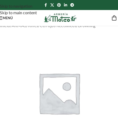
Skip to navigation
Skip to main content
MENÚ
Inicio
/
ARMAS
/
Rifles
/
Cerrojos Rectilíneos
/
Browning