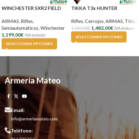
WINCHESTER SXR2 FIELD
TIKKA T3x HUNTER
ARMAS
,
Rifles
,
Rifles
,
Cerrojos
,
ARMAS
,
Tikka
Semiautomáticos
,
Winchester
1,482,00
€
1,560,00
€
IVA incluido
1,199,00
€
IVA incluido
SELECCIONAR OPCIONES
SELECCIONAR OPCIONES
Armería Mateo
Email:
info@armeriamateo.com
Teléfono: