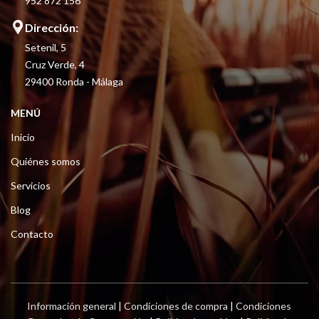
952 872 156
Dirección:
Setenil, 5
Cruz Verde, 4
29400 Ronda - Málaga
MENÚ
Inicio
Quiénes somos
Servicios
Blog
Contacto
Información general
|
Condiciones de compra
|
Condiciones