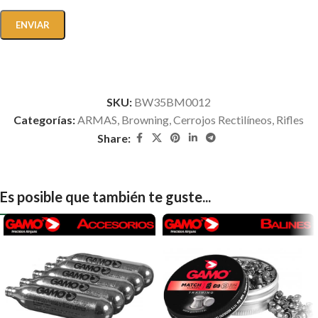
SKU:
BW35BM0012
Categorías:
ARMAS
,
Browning
,
Cerrojos Rectilíneos
,
Rifles
Share:
Es posible que también te guste...